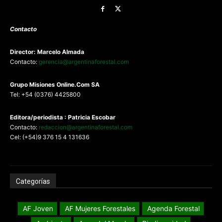
Contacto
Director: Marcelo Almada
Contacto:
gerencia@argentinaforestal.com
G
rupo Misiones
Online.Com
SA
Tel: +54 (0376) 4425800
Editora/periodista : Patricia Escobar
Contacto:
redaccion@argentinaforestal.com
Cel: (+54)9 376 15 4 131636
Categorías
AF Joven
AF Mujeres Forestales
Agenda Forestal