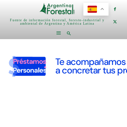
Fuente de información forestal, foresto-industrial y
ambiental de Argentina y América Latina