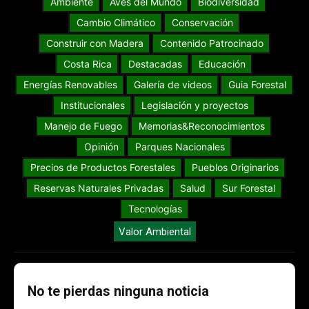
Ambiente
Aves del Mundo
Biodiversidad
Cambio Climático
Conservación
Construir con Madera
Contenido Patrocinado
Costa Rica
Destacadas
Educación
Energías Renovables
Galería de videos
Guia Forestal
Institucionales
Legislación y proyectos
Manejo de Fuego
Memorias&Reconocimientos
Opinión
Parques Nacionales
Precios de Productos Forestales
Pueblos Originarios
Reservas Naturales Privadas
Salud
Sur Forestal
Tecnologías
Valor Ambiental
No te pierdas ninguna noticia