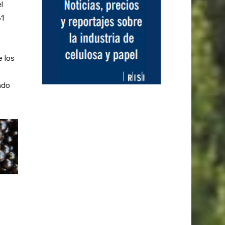
l
61
 los
ndo