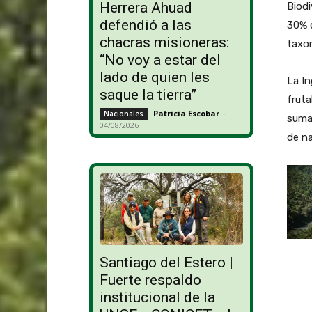
Herrera Ahuad
Biodi
defendió a las
30% d
chacras misioneras:
taxon
“No voy a estar del
lado de quien les
La In
saque la tierra”
fruta
Patricia Escobar
-
Nacionales
sumar
04/08/2026
de na
Santiago del Estero |
Fuerte respaldo
institucional de la