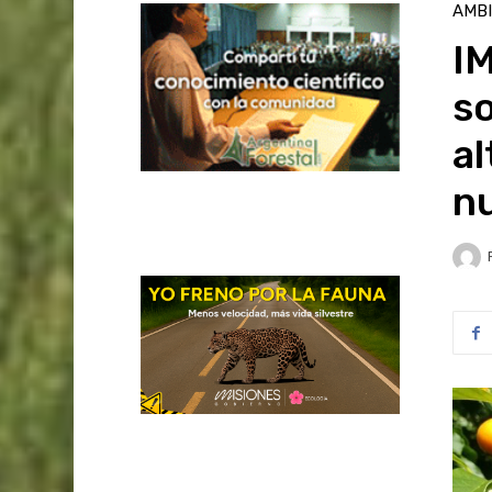
AMB
IM
so
al
nu