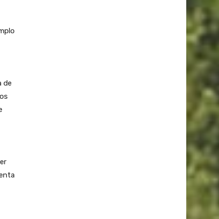
emplo
a de
vos
e
er
uenta