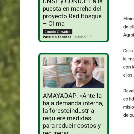
UNSE y CONICET a la
puesta en marcha del
proyecto Red Bosque
Misio
– Clima
de el
Cambio Climático
Agroi
Patricia Escobar
-
04/08/2026
Celia
la im
con 
ellos
Reval
AMAYADAP: «Ante la
cotid
baja demanda interna,
misio
la forestoindustria
de q
requiere medidas
para reducir costos y
recuperar