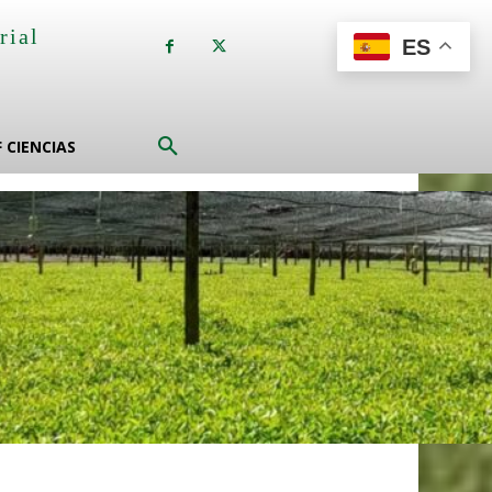
rial
ES
a
F CIENCIAS