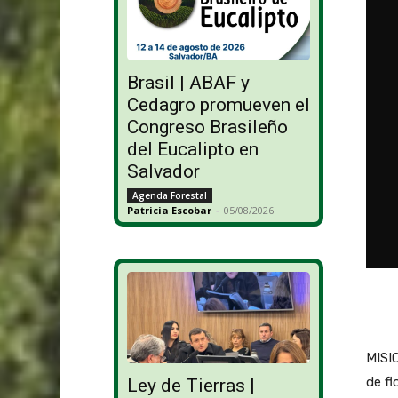
Brasil | ABAF y
Cedagro promueven el
Congreso Brasileño
del Eucalipto en
Salvador
Agenda Forestal
Patricia Escobar
-
05/08/2026
MISIO
de fl
Ley de Tierras |