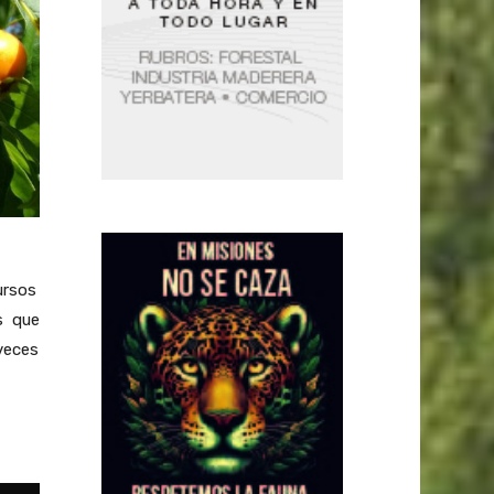
ursos
as que
veces