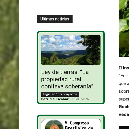
Últimas noticias
El
Ins
Ley de tierras: “La
“Fort
propiedad rural
que a
conlleva soberanía”
sobre
Legislación y proyectos
super
Patricia Escobar
-
05/08/2026
Guab
vece