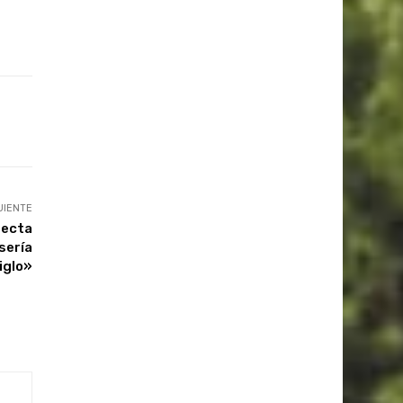
UIENTE
fecta
 sería
siglo»