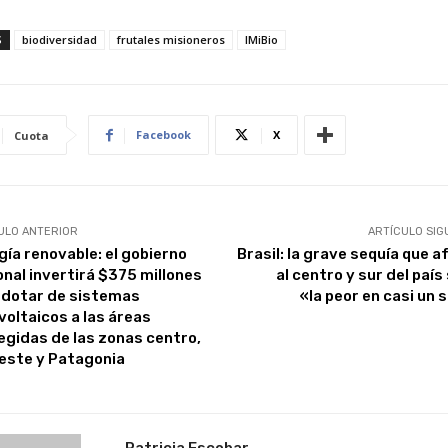
S
biodiversidad
frutales misioneros
IMiBio
Facebook
X
Cuota
ULO ANTERIOR
ARTÍCULO SIG
gía renovable: el gobierno
Brasil: la grave sequía que a
onal invertirá $375 millones
al centro y sur del país
 dotar de sistemas
«la peor en casi un 
voltaicos a las áreas
egidas de las zonas centro,
este y Patagonia