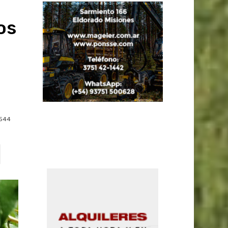
os
544