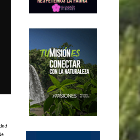
edad
de