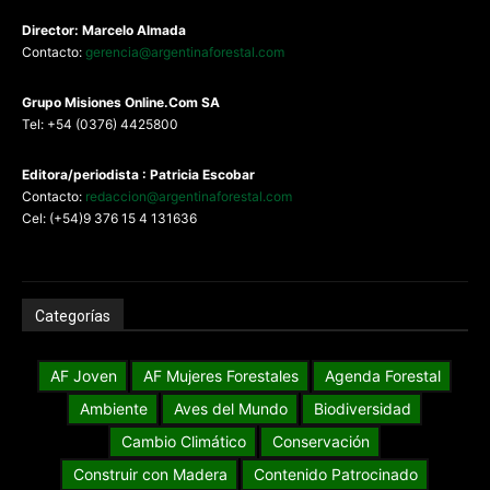
Director: Marcelo Almada
Contacto:
gerencia@argentinaforestal.com
G
rupo Misiones
Online.Com
SA
Tel: +54 (0376) 4425800
Editora/periodista : Patricia Escobar
Contacto:
redaccion@argentinaforestal.com
Cel: (+54)9 376 15 4 131636
Categorías
AF Joven
AF Mujeres Forestales
Agenda Forestal
Ambiente
Aves del Mundo
Biodiversidad
Cambio Climático
Conservación
Construir con Madera
Contenido Patrocinado