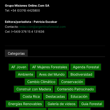
G
rupo Misiones
Online.Com
SA
Tel: +54 (0376) 4425800
Editora/periodista : Patricia Escobar
Contacto:
redaccion@argentinaforestal.com
Cel: (+54)9 376 15 4 131636
Categorías
AF Joven
AF Mujeres Forestales
Agenda Forestal
Ambiente
Aves del Mundo
Biodiversidad
Cambio Climático
Conservación
Construir con Madera
Contenido Patrocinado
Costa Rica
Destacadas
Educación
Energías Renovables
Galería de videos
Guia Forestal