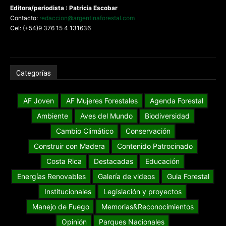
Editora/periodista : Patricia Escobar
Contacto:
redaccion@argentinaforestal.com
Cel: (+54)9 376 15 4 131636
Categorías
AF Joven
AF Mujeres Forestales
Agenda Forestal
Ambiente
Aves del Mundo
Biodiversidad
Cambio Climático
Conservación
Construir con Madera
Contenido Patrocinado
Costa Rica
Destacadas
Educación
Energías Renovables
Galería de videos
Guia Forestal
Institucionales
Legislación y proyectos
Manejo de Fuego
Memorias&Reconocimientos
Opinión
Parques Nacionales