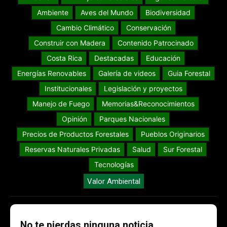
Ambiente
Aves del Mundo
Biodiversidad
Cambio Climático
Conservación
Construir con Madera
Contenido Patrocinado
Costa Rica
Destacadas
Educación
Energías Renovables
Galería de videos
Guia Forestal
Institucionales
Legislación y proyectos
Manejo de Fuego
Memorias&Reconocimientos
Opinión
Parques Nacionales
Precios de Productos Forestales
Pueblos Originarios
Reservas Naturales Privadas
Salud
Sur Forestal
Tecnologías
Valor Ambiental
No te pierdas ninguna noticia