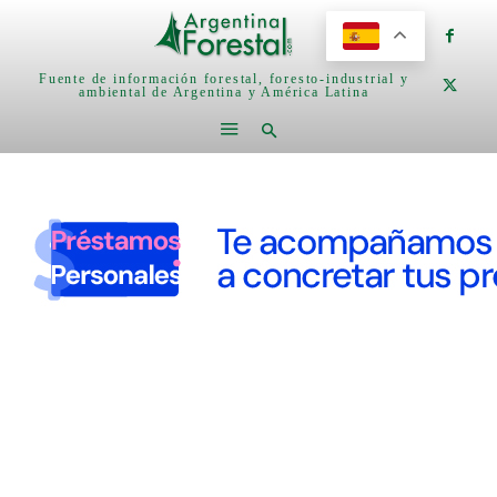
Fuente de información forestal, foresto-industrial y
ambiental de Argentina y América Latina