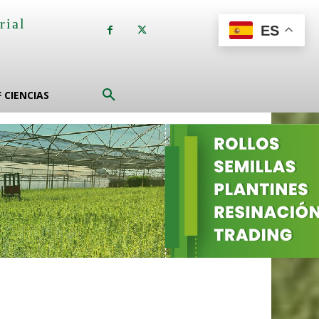
rial
ES
a
F CIENCIAS