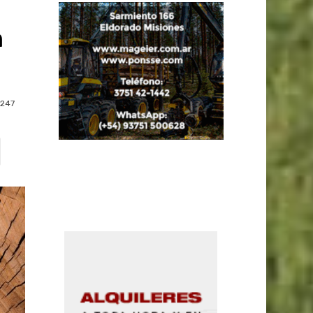
n
247