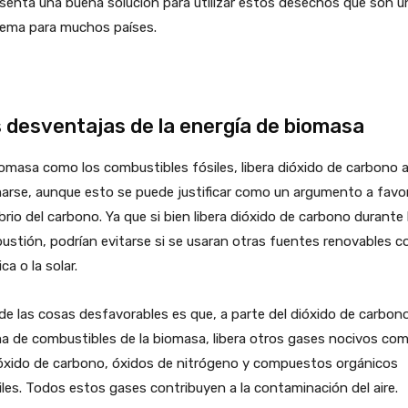
senta una buena solución para utilizar estos desechos que son u
lema para muchos países.
 desventajas de la energía de biomasa
omasa como los combustibles fósiles, libera dióxido de carbono a
rse, aunque esto se puede justificar como un argumento a favor
ibrio del carbono. Ya que si bien libera dióxido de carbono durante 
stión, podrían evitarse si se usaran otras fuentes renovables 
ica o la solar.
de las cosas desfavorables es que, a parte del dióxido de carbono
 de combustibles de la biomasa, libera otros gases nocivos com
xido de carbono, óxidos de nitrógeno y compuestos orgánicos
iles. Todos estos gases contribuyen a la contaminación del aire.