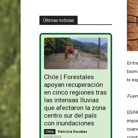
Últimas noticias
Entre
bioma
Chile | Forestales
lo ex
apoyan recuperación
en cinco regiones tras
Fuent
las intensas lluvias
que afectaron la zona
ESPA
centro sur del país
impor
con inundaciones
cuan
Patricia Escobar
-
Chile
06/08/2026
combu