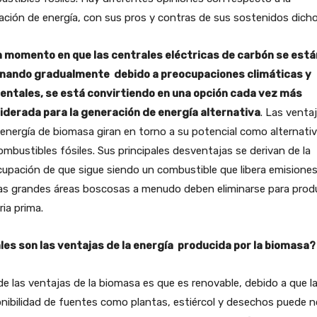
ción de energía, con sus pros y contras de sus sostenidos dicho
n momento en que las centrales eléctricas de carbón se está
inando gradualmente debido a preocupaciones climáticas y
entales, se está convirtiendo en una opción cada vez más
iderada para la generación de energía alternativa
. Las venta
 energía de biomasa giran en torno a su potencial como alternativ
ombustibles fósiles. Sus principales desventajas se derivan de la
upación de que sigue siendo un combustible que libera emisiones
as grandes áreas boscosas a menudo deben eliminarse para produ
ia prima.
les son las ventajas de la energía producida por la biomasa?
e las ventajas de la biomasa es que es renovable, debido a que l
nibilidad de fuentes como plantas, estiércol y desechos puede n