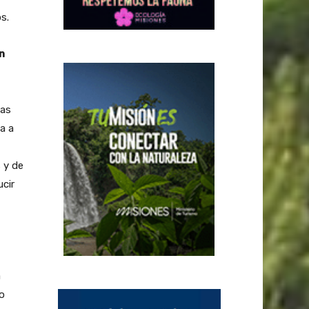
s.
n
jas
a a
 y de
cir
a
o