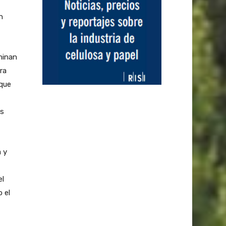
n
minan
ra
 que
ás
 y
el
 el