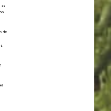
has
pos
s de
s.
o
el