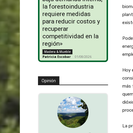
la forestoindustria
biom
requiere medidas
plan
para reducir costos y
exist
recuperar
competitividad en la
Pode
región»
energ
Madera & Mueble
emple
Patricia Escobar
-
01/08/2026
Hoy e
consi
Opinión
más f
quema
dióxi
proce
La pr