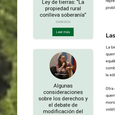
repre
Ley de tierras: “La
prob
propiedad rural
conlleva soberanía”
05/08/2026
Leer más
Las
La bi
quema
equil
combu
la eól
Algunas
Otra 
consideraciones
quema
sobre los derechos y
monó
el debate de
volát
modificación del