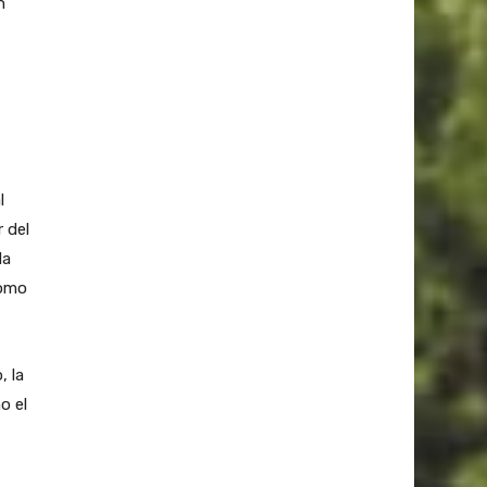
n
l
 del
la
como
, la
o el