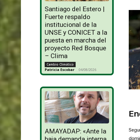
Santiago del Estero |
Fuerte respaldo
institucional de la
UNSE y CONICET a la
puesta en marcha del
proyecto Red Bosque
– Clima
Cambio Climático
Patricia Escobar
-
04/08/2026
En
Segur
AMAYADAP: «Ante la
baja demanda interna,
domin