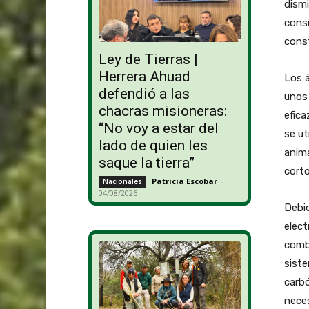
dismi
consi
cons
Ley de Tierras |
Herrera Ahuad
Los á
defendió a las
unos 
chacras misioneras:
efica
“No voy a estar del
se ut
lado de quien les
anim
saque la tierra”
corto
Patricia Escobar
-
Nacionales
04/08/2026
Debid
elect
combu
siste
carbó
neces