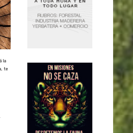
á la
, te
,