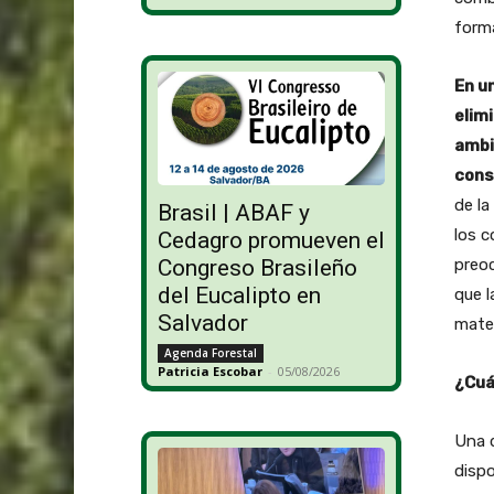
forma
En u
elim
ambi
cons
de la
Brasil | ABAF y
los c
Cedagro promueven el
preoc
Congreso Brasileño
del Eucalipto en
que l
Salvador
mater
Agenda Forestal
Patricia Escobar
-
05/08/2026
¿Cuá
Una d
dispo