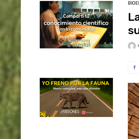
BIOE
La
su