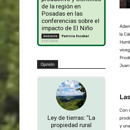
de la región en
Posadas en las
conferencias sobre el
Ademá
impacto de El Niño
la Cá
Patricia Escobar
-
Ambiente
31/07/2026
Humb
viceg
Produ
Opinión
Juan 
Las
Con u
Ley de tierras: “La
produ
propiedad rural
y un