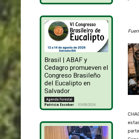
Fuen
Brasil | ABAF y
Cedagro promueven el
Congreso Brasileño
del Eucalipto en
Salvador
Agenda Forestal
Patricia Escobar
-
05/08/2026
CHAC
estas
parte