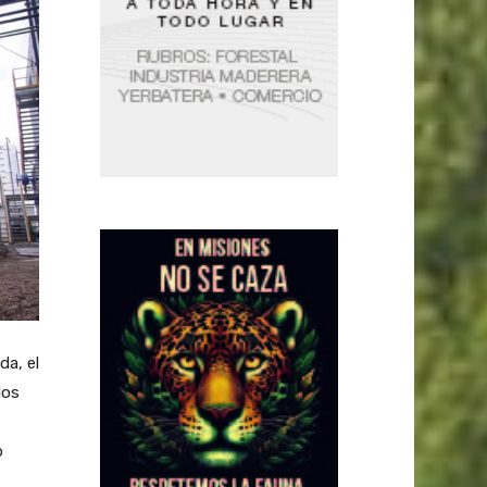
da, el
dos
o