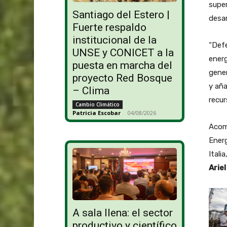
super
Santiago del Estero |
desar
Fuerte respaldo
institucional de la
“Defe
UNSE y CONICET a la
energ
puesta en marcha del
gener
proyecto Red Bosque
y aña
– Clima
recur
Cambio Climático
Patricia Escobar
-
04/08/2026
Acomp
Energ
Itali
Ariel
A sala llena: el sector
productivo y científico