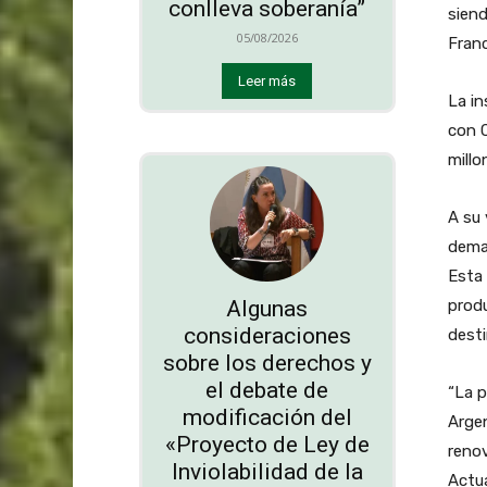
conlleva soberanía”
sien
05/08/2026
Franc
Leer más
La in
con 
millo
A su 
deman
Esta
Algunas
produ
consideraciones
desti
sobre los derechos y
el debate de
“La p
modificación del
Argen
«Proyecto de Ley de
renov
Inviolabilidad de la
Actu