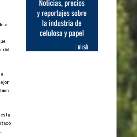
lo a
que
r del
za
ejor
mbién
 esta
estacó
u