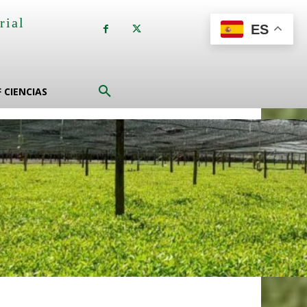
rial
ES
a
F CIENCIAS