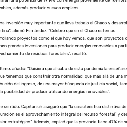
rarán una potencia de 19 MW con energía proveniente de fuentes
vables, además producir nuevos empleos.
na inversión muy importante que lleva trabajo al Chaco y desarrol
tina”, afirmó Fernández. “Celebro que en el Chaco estemos
rrollando proyectos como el que hoy vemos, que son proyectos 
en grandes inversiones para producir energías renovables a parti
echamiento de residuos forestales”, resaltó.
ltimo, añadió: “Quisiera que al cabo de esta pandemia la enseñan
ue tenemos que construir otra normalidad; que más allá de una m
ibución del ingreso, de una mayor búsqueda de justicia social, ta
la posibilidad de producir utilizando energías renovables”.
e sentido, Capitanich aseguró que “la característica distintiva de
uración es el aprovechamiento integral del recurso forestal” y d
alor estratégico”. Además, explicó que la provincia tiene 47% de s