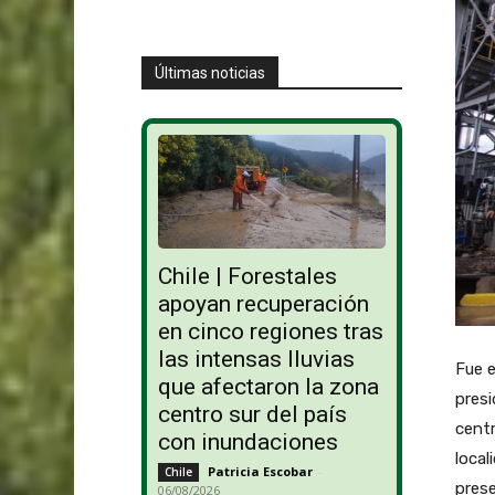
Últimas noticias
Chile | Forestales
apoyan recuperación
en cinco regiones tras
las intensas lluvias
Fue e
que afectaron la zona
pres
centro sur del país
centr
con inundaciones
loca
Patricia Escobar
-
Chile
pres
06/08/2026