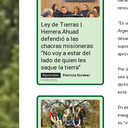
Gene
reno
“Es u
Ley de Tierras |
Argen
Herrera Ahuad
defendió a las
desa
chacras misioneras:
supon
“No voy a estar del
aprov
lado de quien les
saque la tierra”
Por ú
Patricia Escobar
-
Nacionales
sea q
04/08/2026
distr
esté 
En es
inaug
su “v