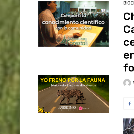
BIOE
C
C
c
en
fo