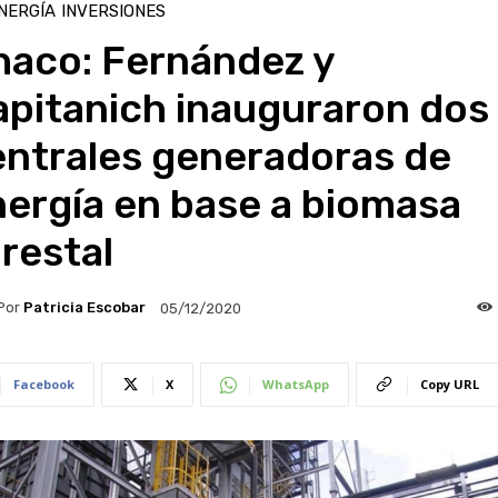
NERGÍA
INVERSIONES
haco: Fernández y
apitanich inauguraron dos
entrales generadoras de
ergía en base a biomasa
restal
Por
Patricia Escobar
05/12/2020
Facebook
X
WhatsApp
Copy URL