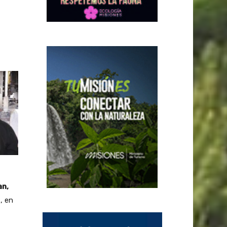
an,
, en