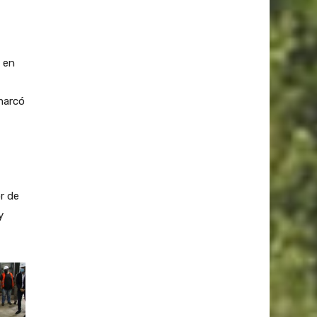
 en
marcó
r de
y