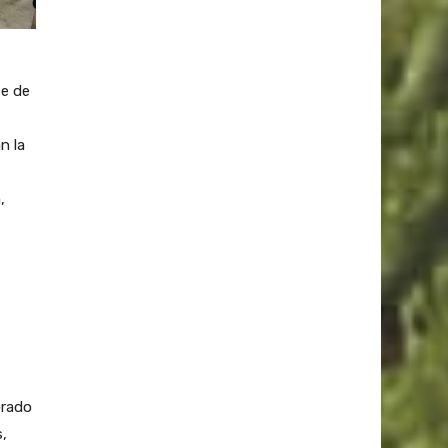
te de
n la
,
orado
,