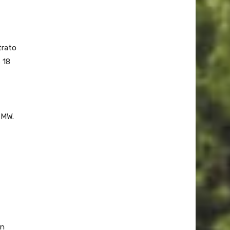
,
trato
 18
 MW.
en