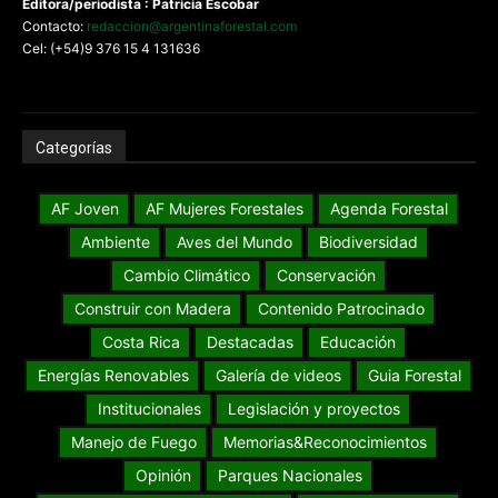
Editora/periodista : Patricia Escobar
Contacto:
redaccion@argentinaforestal.com
Cel: (+54)9 376 15 4 131636
Categorías
AF Joven
AF Mujeres Forestales
Agenda Forestal
Ambiente
Aves del Mundo
Biodiversidad
Cambio Climático
Conservación
Construir con Madera
Contenido Patrocinado
Costa Rica
Destacadas
Educación
Energías Renovables
Galería de videos
Guia Forestal
Institucionales
Legislación y proyectos
Manejo de Fuego
Memorias&Reconocimientos
Opinión
Parques Nacionales