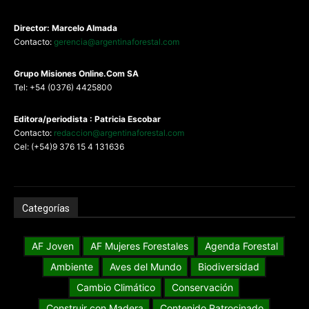
Director: Marcelo Almada
Contacto:
gerencia@argentinaforestal.com
G
rupo Misiones
Online.Com
SA
Tel: +54 (0376) 4425800
Editora/periodista : Patricia Escobar
Contacto:
redaccion@argentinaforestal.com
Cel: (+54)9 376 15 4 131636
Categorías
AF Joven
AF Mujeres Forestales
Agenda Forestal
Ambiente
Aves del Mundo
Biodiversidad
Cambio Climático
Conservación
Construir con Madera
Contenido Patrocinado