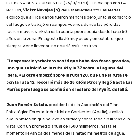
BUENOS AIRES Y CORRIENTES (26/11/2020).- En diálogo con LA
NACION,
Víctor Navajas (h)
, del Establecimiento Las Marías,
explicó que allí los daños fueron menores pero junto al consorcio
del fuego se trabajó en campos vecinos donde las pérdidas
fueron mayores. «Esta es la cuarta peor sequía desde hace 50
años en la zona. En agosto llovió muy poco y en octubre, que
siempre viene llovedor, no ocurrió así», sostuvo.
El empresario yerbatero contó que hubo dos focos grandes,
uno que se inició en la ruta 41 y la 37 sobre la Laguna del
Iberá. «El otro empezó sobre la ruta 120, que une la ruta 14
con la ruta 12, recorrió más de 25 kilómetros y llegó hasta Las
Marías pero luego se confinó en el estero del Ayuí», detalló.
Juan Ramón Sotelo,
presidente de la Asociación del Plan
Estratégico Foresto-industrial de Corrientes (Apefic), explicó
que la situación que se vive es crítica y sobre todo sin lluvias a la
vista. Con un promedio anual de 1500 milímetros, hasta el
momento llevan caídos menos de la mitad milímetros de agua.