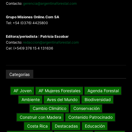
Contacto:
gerencia@argentinaforestal.com
G
rupo Misiones
Online.Com
SA
Tel: +54 (0376) 4425800
Editora/periodista : Patricia Escobar
Contacto:
redaccion@argentinaforestal.com
Cel: (+54)9 376 15 4 131636
Categorías
AF Joven
AF Mujeres Forestales
Agenda Forestal
Ambiente
Aves del Mundo
Biodiversidad
Cambio Climático
Conservación
Construir con Madera
Contenido Patrocinado
Costa Rica
Destacadas
Educación