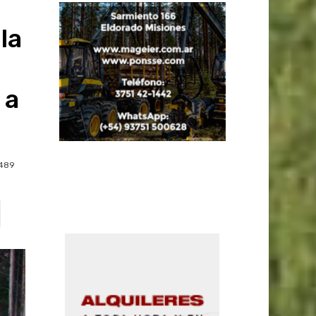
la
 a
489