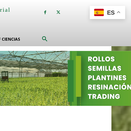
rial
ES
a
F CIENCIAS