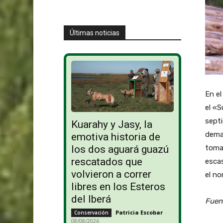
Últimas noticias
En el
el «S
sept
Kuarahy y Jasy, la
dema
emotiva historia de
los dos aguará guazú
toma
rescatados que
escas
volvieron a correr
el no
libres en los Esteros
del Iberá
Fuen
Patricia Escobar
-
Conservación
08/08/2026