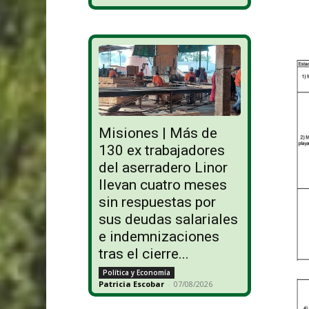
Misiones | Más de
130 ex trabajadores
del aserradero Linor
llevan cuatro meses
sin respuestas por
sus deudas salariales
e indemnizaciones
tras el cierre...
Política y Economía
Patricia Escobar
-
07/08/2026