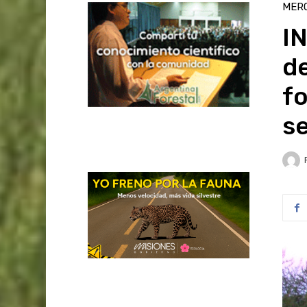
MER
IN
d
fo
s