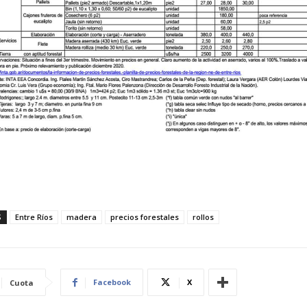
S
Entre Ríos
madera
precios forestales
rollos
Facebook
X
Cuota