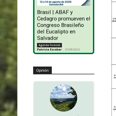
Brasil | ABAF y
Cedagro promueven el
Congreso Brasileño
del Eucalipto en
Salvador
Agenda Forestal
Patricia Escobar
-
05/08/2026
Opinión