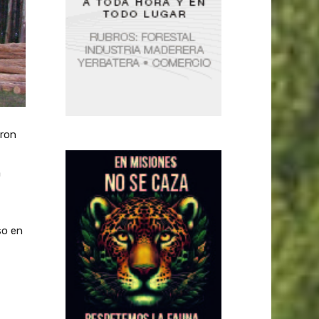
eron
a
so en