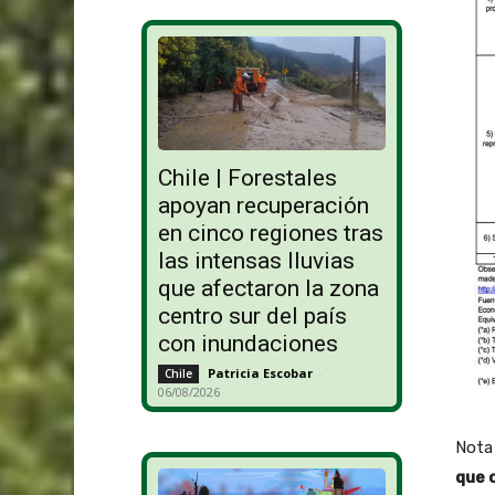
Chile | Forestales
apoyan recuperación
en cinco regiones tras
las intensas lluvias
que afectaron la zona
centro sur del país
con inundaciones
Patricia Escobar
-
Chile
06/08/2026
Nota
que c