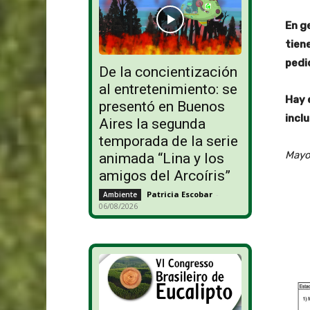
En g
tien
pedi
De la concientización
al entretenimiento: se
Hay 
presentó en Buenos
inclu
Aires la segunda
temporada de la serie
Mayor
animada “Lina y los
amigos del Arcoíris”
Patricia Escobar
-
Ambiente
06/08/2026