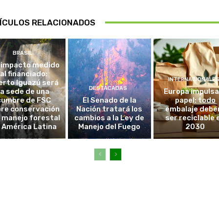
ÍCULOS RELACIONADOS
BRASIL
 impacto medido
al financiado:
INTERNACIONALE
erto Iguazú será
DESTACADAS
la sede de una
Europa impulsa
cumbre de FSC
El Senado de la
papel: todo
re conservación
Nación tratará los
embalaje debe
l manejo forestal
cambios a la Ley de
ser reciclable 
 América Latina
Manejo del Fuego
2030