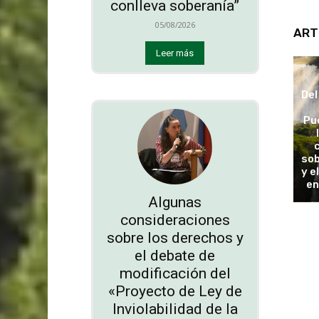
conlleva soberanía”
05/08/2026
ART
Leer más
Del
Pu
sob
y e
en
Algunas
consideraciones
sobre los derechos y
el debate de
modificación del
«Proyecto de Ley de
Inviolabilidad de la