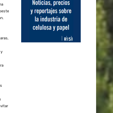
na
 oeste
ón.
aras,
 y
ra
es
s
vitar