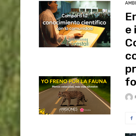
AMB
En
e 
Co
c
pr
f