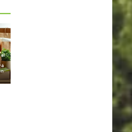
S
 al
rá
en