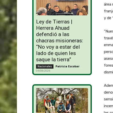
área 
franj
y de 
Ley de Tierras |
Herrera Ahuad
“Nues
defendió a las
travé
chacras misioneras:
enma
“No voy a estar del
perso
lado de quien les
ases
saque la tierra”
fores
Patricia Escobar
-
Nacionales
04/08/2026
dismi
Adem
deno
sensi
incen
las c