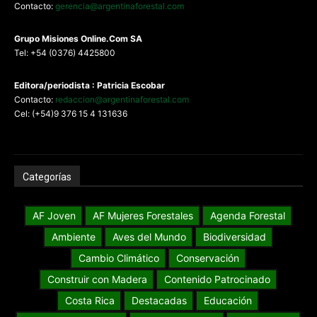
Contacto:
gerencia@argentinaforestal.com
G
rupo Misiones
Online.Com
SA
Tel: +54 (0376) 4425800
Editora/periodista : Patricia Escobar
Contacto:
redaccion@argentinaforestal.com
Cel: (+54)9 376 15 4 131636
Categorías
AF Joven
AF Mujeres Forestales
Agenda Forestal
Ambiente
Aves del Mundo
Biodiversidad
Cambio Climático
Conservación
Construir con Madera
Contenido Patrocinado
Costa Rica
Destacadas
Educación