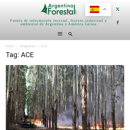
Fuente de información forestal, foresto-industrial y
ambiental de Argentina y América Latina
Inicio
Etiquetas
ACE
Tag: ACE