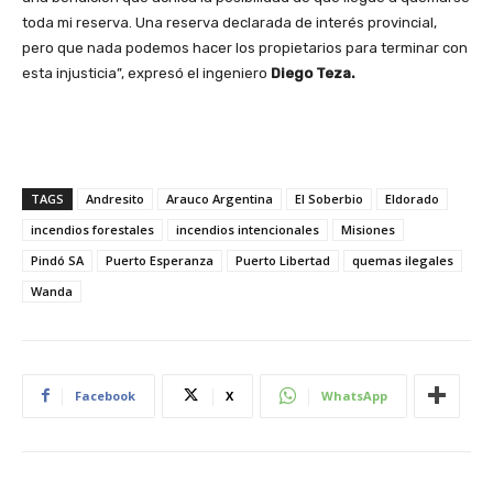
toda mi reserva. Una reserva declarada de interés provincial,
pero que nada podemos hacer los propietarios para terminar con
esta injusticia”, expresó el ingeniero
Diego Teza.
TAGS
Andresito
Arauco Argentina
El Soberbio
Eldorado
incendios forestales
incendios intencionales
Misiones
Pindó SA
Puerto Esperanza
Puerto Libertad
quemas ilegales
Wanda
Facebook
X
WhatsApp