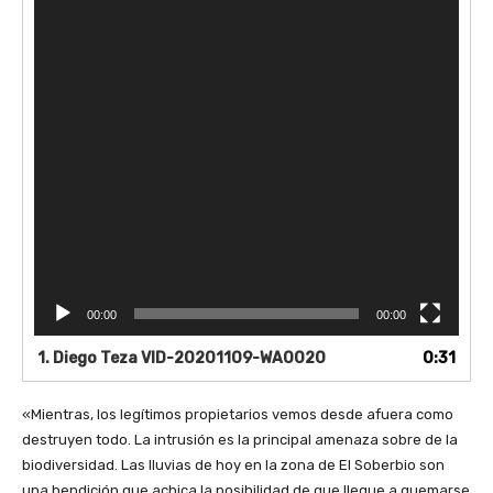
00:00
00:00
1.
Diego Teza VID-20201109-WA0020
0:31
«Mientras, los legítimos propietarios vemos desde afuera como
destruyen todo. La intrusión es la principal amenaza sobre de la
biodiversidad. Las lluvias de hoy en la zona de El Soberbio son
una bendición que achica la posibilidad de que llegue a quemarse