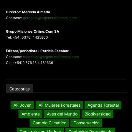
Director: Marcelo Almada
Contacto:
gerencia@argentinaforestal.com
G
rupo Misiones
Online.Com
SA
Tel: +54 (0376) 4425800
Editora/periodista : Patricia Escobar
Contacto:
redaccion@argentinaforestal.com
Cel: (+54)9 376 15 4 131636
Categorías
AF Joven
AF Mujeres Forestales
Agenda Forestal
Ambiente
Aves del Mundo
Biodiversidad
Cambio Climático
Conservación
Construir con Madera
Contenido Patrocinado