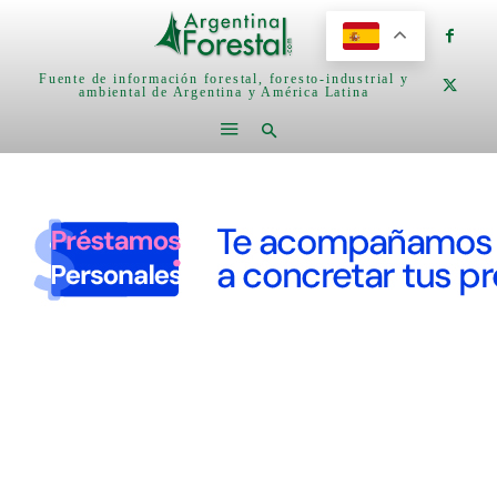
Fuente de información forestal, foresto-industrial y
ambiental de Argentina y América Latina