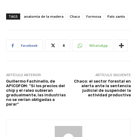
TAGS
anatomía de la madera
Chaco
Formosa
Palo santo
Facebook
X
WhatsApp
ARTÍCULO ANTERIOR
ARTÍCULO SIGUIENTE
Guillermo Fachinello, de
Chaco: el sector forestal en
APICOFOM: “Si los precios del
alerta ante la sentencia
chip y el raleo subieran
judicial de suspender la
gradualmente, las industrias
actividad productiva
no se verían obligadas a
parar”