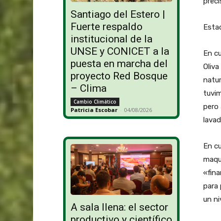
preci
Santiago del Estero |
Fuerte respaldo
Esta
institucional de la
UNSE y CONICET a la
En cu
puesta en marcha del
Oliva
proyecto Red Bosque
natur
– Clima
tuvim
Cambio Climático
pero
Patricia Escobar
-
04/08/2026
lava
En c
maqui
«fina
para 
un ni
A sala llena: el sector
productivo y científico