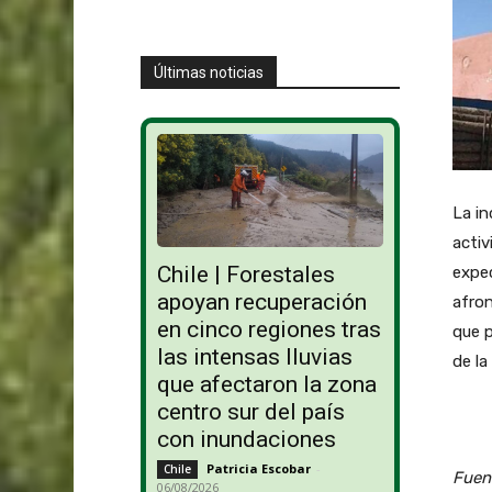
Últimas noticias
La in
acti
Chile | Forestales
expec
apoyan recuperación
afron
en cinco regiones tras
que p
las intensas lluvias
de la
que afectaron la zona
centro sur del país
con inundaciones
Patricia Escobar
-
Chile
Fuen
06/08/2026