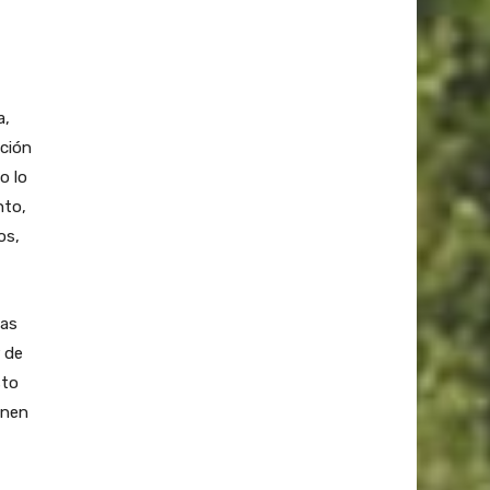
a,
ición
o lo
nto,
os,
vas
 de
sto
enen