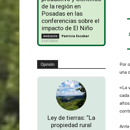
de la región en
Posadas en las
conferencias sobre el
impacto de El Niño
Patricia Escobar
-
Ambiente
31/07/2026
Por 
Opinión
una 
«La 
cada 
altos
contr
Ley de tierras: “La
propiedad rural
Ante 