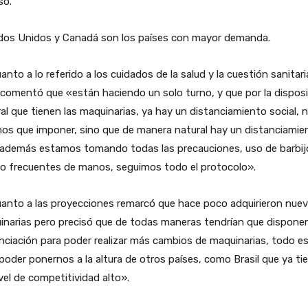
só.
dos Unidos y Canadá son los países con mayor demanda.
anto a lo referido a los cuidados de la salud y la cuestión sanitari
 comentó que «están haciendo un solo turno, y que por la dispos
al que tienen las maquinarias, ya hay un distanciamiento social, n
os que imponer, sino que de manera natural hay un distanciamie
 además estamos tomando todas las precauciones, uso de barbij
do frecuentes de manos, seguimos todo el protocolo».
uanto a las proyecciones remarcó que hace poco adquirieron nue
narias pero precisó que de todas maneras tendrían que disponer
nciación para poder realizar más cambios de maquinarias, todo e
poder ponernos a la altura de otros países, como Brasil que ya ti
vel de competitividad alto».