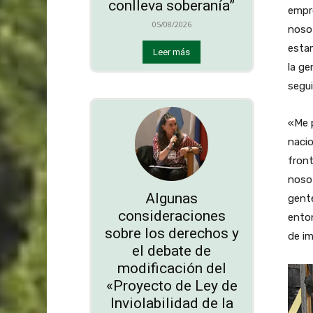
conlleva soberanía”
empre
05/08/2026
noso
esta
Leer más
la g
segui
«Me p
nacio
front
noso
Algunas
gente
consideraciones
ento
sobre los derechos y
de im
el debate de
modificación del
«Proyecto de Ley de
Inviolabilidad de la