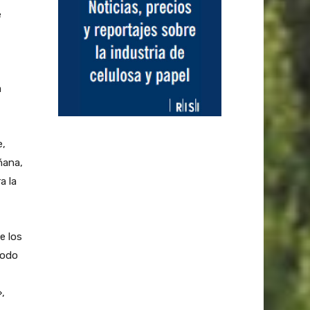
e
a
e,
ñana,
a la
e los
todo
,