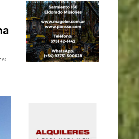
na
193