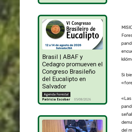
MISIO
Fores
pande
encue
Brasil | ABAF y
kilóm
Cedagro promueven el
Congreso Brasileño
Si bi
del Eucalipto en
«fore
Salvador
Agenda Forestal
«Las
Patricia Escobar
-
05/08/2026
pand
señal
deman
del m