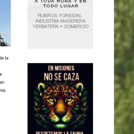
de la
ue
ran
mía