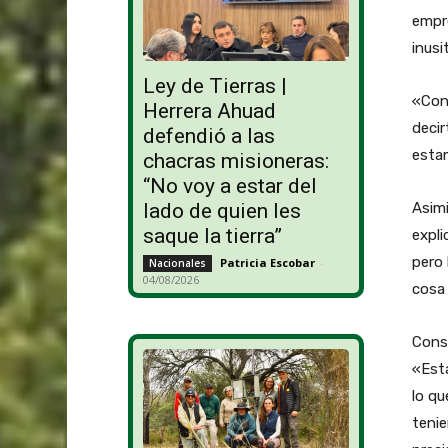
empr
inusi
Ley de Tierras |
«Con
Herrera Ahuad
decir
defendió a las
esta
chacras misioneras:
“No voy a estar del
Asimi
lado de quien les
saque la tierra”
expli
pero 
Patricia Escobar
-
Nacionales
04/08/2026
cosa
Consu
«Est
lo q
teni