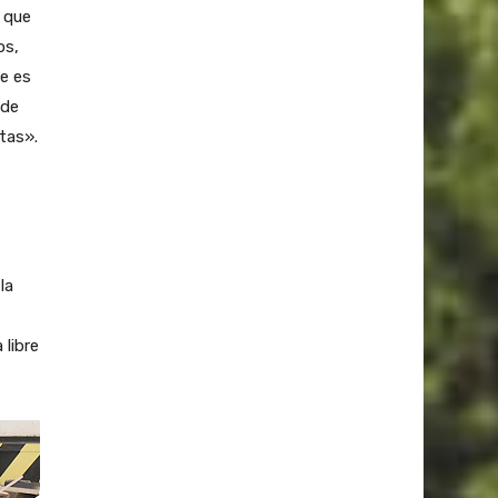
 que
os,
e es
 de
tas».
la
libre