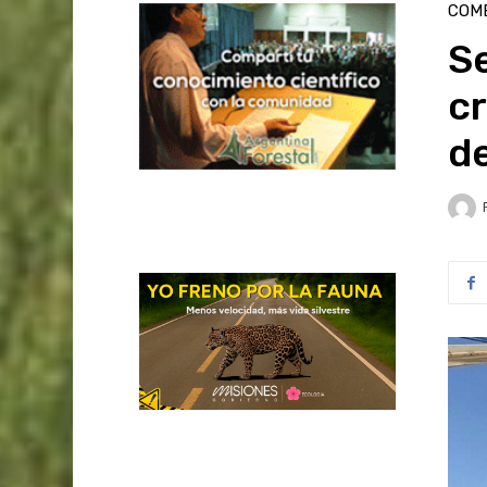
COME
S
c
d