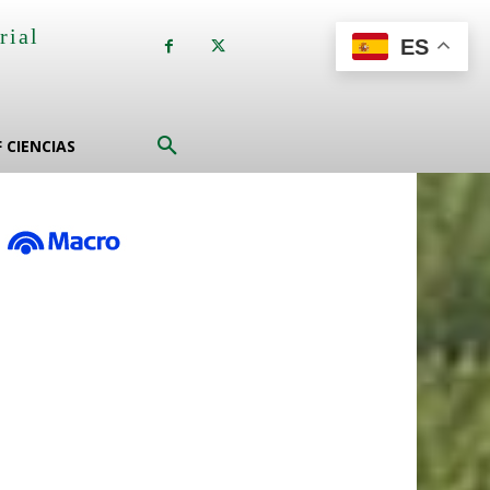
rial
ES
a
F CIENCIAS