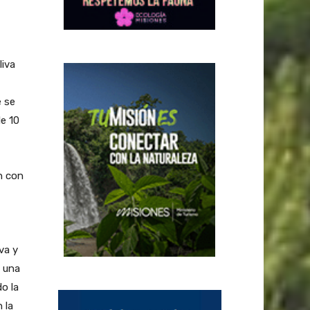
liva
e se
e 10
n con
va y
 una
o la
 la