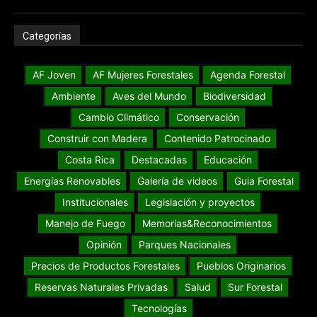
Categorías
AF Joven
AF Mujeres Forestales
Agenda Forestal
Ambiente
Aves del Mundo
Biodiversidad
Cambio Climático
Conservación
Construir con Madera
Contenido Patrocinado
Costa Rica
Destacadas
Educación
Energías Renovables
Galería de videos
Guia Forestal
Institucionales
Legislación y proyectos
Manejo de Fuego
Memorias&Reconocimientos
Opinión
Parques Nacionales
Precios de Productos Forestales
Pueblos Originarios
Reservas Naturales Privadas
Salud
Sur Forestal
Tecnologías