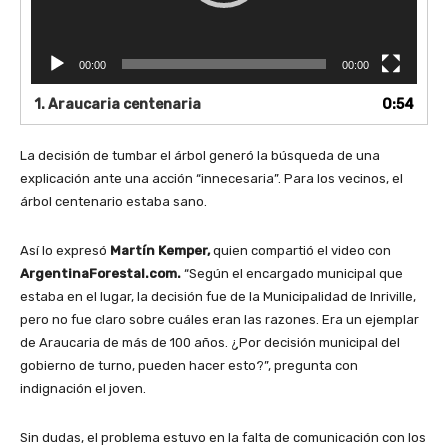
c
t
o
00:00
00:00
r
d
1.
Araucaria centenaria
0:54
e
v
í
La decisión de tumbar el árbol generó la búsqueda de una
d
explicación ante una acción “innecesaria”. Para los vecinos, el
e
árbol centenario estaba sano.
o
Así lo expresó
Martín Kemper,
quien compartió el video con
ArgentinaForestal.com.
“Según el encargado municipal que
estaba en el lugar, la decisión fue de la Municipalidad de Inriville,
pero no fue claro sobre cuáles eran las razones. Era un ejemplar
de Araucaria de más de 100 años. ¿Por decisión municipal del
gobierno de turno, pueden hacer esto?”, pregunta con
indignación el joven.
Sin dudas, el problema estuvo en la falta de comunicación con los