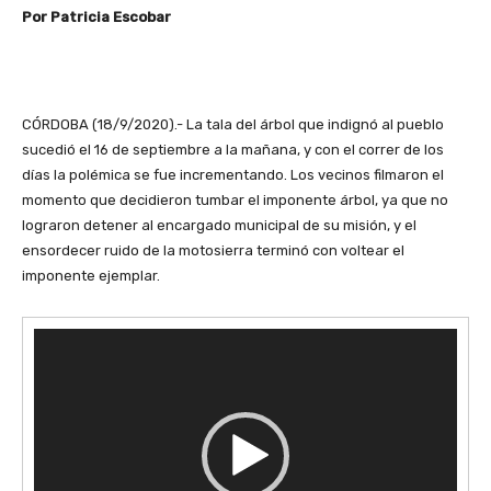
Por Patricia Escobar
CÓRDOBA (18/9/2020).- La tala del árbol que indignó al pueblo
sucedió el 16 de septiembre a la mañana, y con el correr de los
días la polémica se fue incrementando. Los vecinos filmaron el
momento que decidieron tumbar el imponente árbol, ya que no
lograron detener al encargado municipal de su misión, y el
ensordecer ruido de la motosierra terminó con voltear el
imponente ejemplar.
R
e
p
r
o
d
u