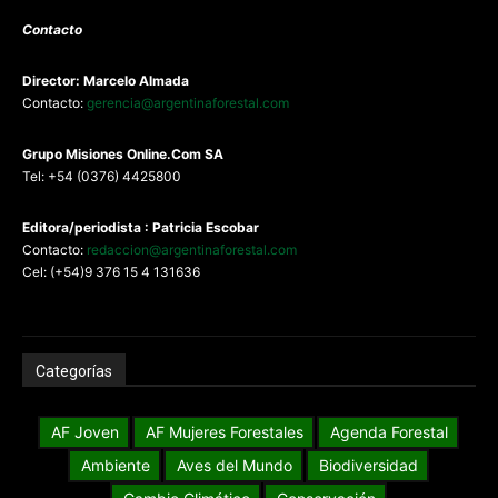
Contacto
Director: Marcelo Almada
Contacto:
gerencia@argentinaforestal.com
G
rupo Misiones
Online.Com
SA
Tel: +54 (0376) 4425800
Editora/periodista : Patricia Escobar
Contacto:
redaccion@argentinaforestal.com
Cel: (+54)9 376 15 4 131636
Categorías
AF Joven
AF Mujeres Forestales
Agenda Forestal
Ambiente
Aves del Mundo
Biodiversidad