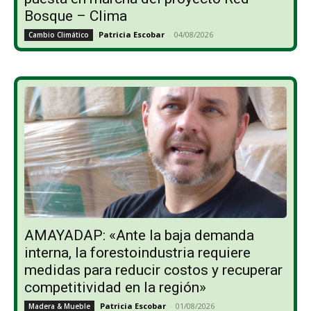
Bosque – Clima
Patricia Escobar
-
04/08/2026
Cambio Climático
AMAYADAP: «Ante la baja demanda
interna, la forestoindustria requiere
medidas para reducir costos y recuperar
competitividad en la región»
Patricia Escobar
-
01/08/2026
Madera & Mueble