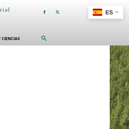
rial
ES
a
F CIENCIAS