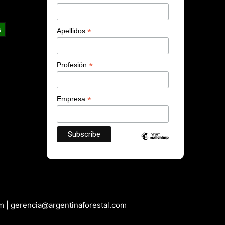
s
*
Apellidos
*
Profesión
*
Empresa
m | gerencia@argentinaforestal.com