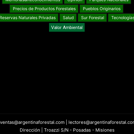
Precios de Productos Forestales
Pueblos Originarios
Reservas Naturales Privadas
Salud
Sur Forestal
Tecnología
Valor Ambiental
 ventas@argentinaforestal.com | lectores@argentinaforestal.co
Dirección | Troazzi S/N - Posadas - Misiones