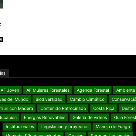
e
0
ías
AF Joven
AF Mujeres Forestales
Agenda Forestal
Ambiente
ves del Mundo
Biodiversidad
Cambio Climático
Conservaci
truir con Madera
Contenido Patrocinado
Costa Rica
Destac
ducación
Energías Renovables
Galería de videos
Guia Forest
Institucionales
Legislación y proyectos
Manejo de Fuego
Memorias&Reconocimientos
Opinión
Parques Nacionales