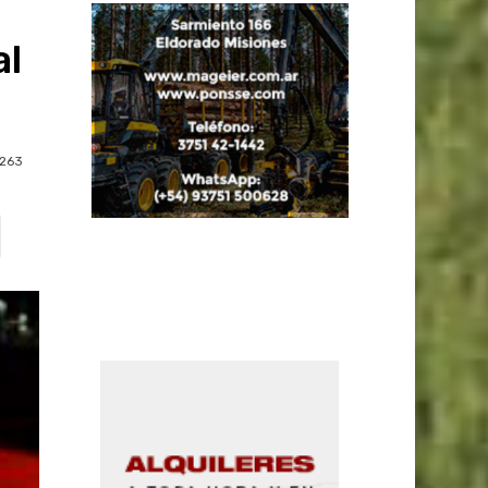
al
263