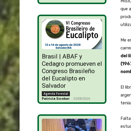
MISIO
que a
prod
utiliz
Me en
carre
Brasil | ABAF y
del 
Cedagro promueven el
(196
Congreso Brasileño
nomb
del Eucalipto en
Salvador
El li
Agenda Forestal
argen
Patricia Escobar
-
05/08/2026
tenía
Falta
estud