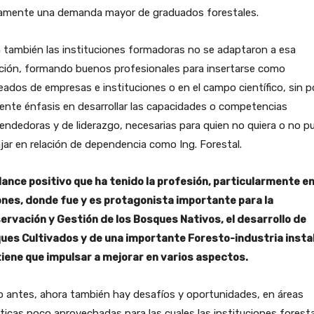
camente una demanda mayor de graduados forestales.
 también las instituciones formadoras no se adaptaron a esa
ación, formando buenos profesionales para insertarse como
ados de empresas e instituciones o en el campo científico, sin p
iente énfasis en desarrollar las capacidades o competencias
ndedoras y de liderazgo, necesarias para quien no quiera o no p
jar en relación de dependencia como Ing. Forestal.
alance positivo que ha tenido la profesión, particularmente e
ones, donde fue y es protagonista importante para la
ervación y Gestión de los Bosques Nativos, el desarrollo de
ues Cultivados y de una importante Foresto-industria insta
tiene que impulsar a mejorar en varios aspectos.
 antes, ahora también hay desafíos y oportunidades, en áreas
icas poco aprovechadas para las cuales las instituciones forest