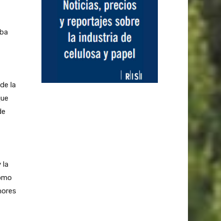
aba
de la
que
de
 la
como
mores