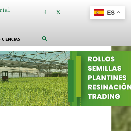
rial
ES
a
F CIENCIAS