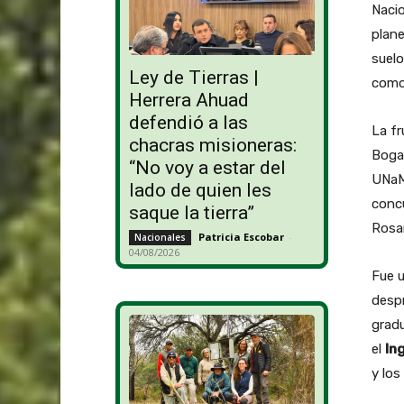
Nacio
plane
suel
Ley de Tierras |
como 
Herrera Ahuad
defendió a las
La fr
chacras misioneras:
Bogad
“No voy a estar del
UNaM 
lado de quien les
concu
saque la tierra”
Rosar
Patricia Escobar
-
Nacionales
04/08/2026
Fue u
despr
grad
el
In
y los