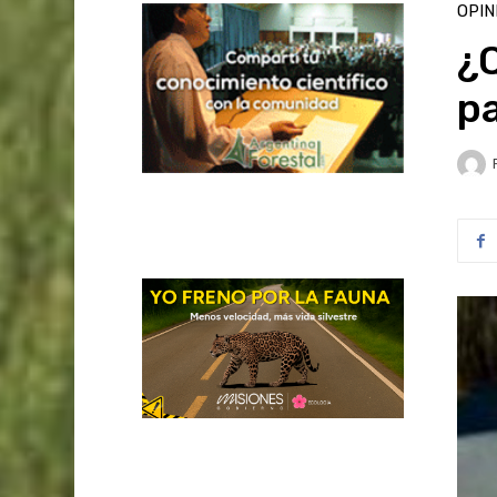
OPIN
¿Q
p