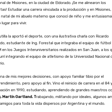
nal de Misiones, en la ciudad de Eldorado. ¡Se me alinearon los
tas! Estudiar una carrera vinculada a la producción y en Misiones,
o natal de mi abuelo materno que conocí de niño y me entusiasm
lugar para vivir.
utilla la aportó el deporte, con una ilustrativa charla con Ricardo
o, estudiante de Ing. Forestal que integraba el equipo de fútbol 
en los Juegos Interuniversitarios realizados en San Juan, a los 
rrí integrando el equipo de atletismo de la Universidad Nacional 
io.
na de mis mejores decisiones, con apoyo familiar tibio por el
endimiento, pero apoyo al fin. Vino el reinicio de carrera en el 84 y
uación en 1990, estudiando, aprendiendo de grandes maestros 
g. Martín Gartland. T
rabajando, militando por ideales, algunos a
 amigos para toda la vida dispersos por Argentina y el mundo.