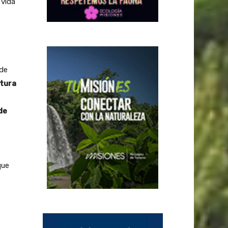
 vida
 de
ctura
de
que