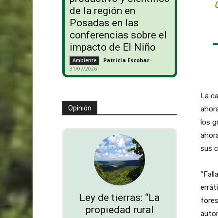
de la región en
Posadas en las
conferencias sobre el
impacto de El Niño
Patricia Escobar
-
Ambiente
31/07/2026
La ca
Opinión
ahora
los g
ahora
sus 
“Fall
errát
Ley de tierras: “La
fores
propiedad rural
autor