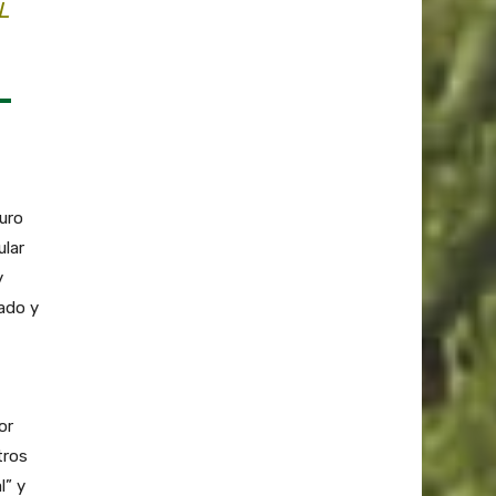
L
turo
ular
y
ado y
or
tros
l” y