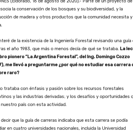
NES (Eldorado, 16 de agosto de 2020).- Parte de un proyecto de
socia la conservación de los bosques y su biodiversidad, y la
ucción de madera y otros productos que la comunidad necesita y
a.
teré de la existencia de la Ingeniería Forestal revisando una guía
ras el año 1983, que más o menos decía de qué se trataba.
La le
libro pionero “La Argentina Forestal”, del Ing. Domingo Cozzo
7), me llevó a preguntarme ¿por qué no estudiar esa carrera 
re raro?
bro trataba con énfasis y pasión sobre los recursos forestales
tinos y las industrias derivadas; y los desafíos y oportunidades 
 nuestro país con esta actividad.
 decir que la guía de carreras indicaba que esta carrera se podía
iar en cuatro universidades nacionales, incluida la Universidad