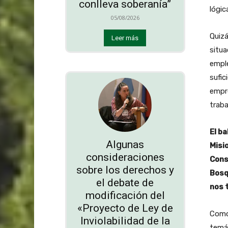
conlleva soberanía”
lógi
05/08/2026
Quizá
Leer más
situ
emple
sufic
empre
traba
El b
Algunas
Misi
consideraciones
Cons
sobre los derechos y
Bosq
el debate de
nos 
modificación del
«Proyecto de Ley de
Como
Inviolabilidad de la
temát