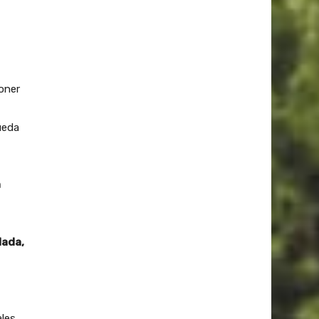
oner
ueda
n
lada,
ales