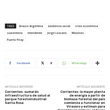
TAGS
Arauco Argentina
asistencia social
crisis económica
cuarentena
intendente
Jorge Lezcano
Misiones
Puerto Piray
Facebook
X
WhatsApp
ARTÍCULO ANTERIOR
ARTÍCULO SIGUIENTE
Corrientes: sumarán
Corrientes: la mayor planta
infraestructura de salud al
de energía a partir de
parque forestoindustrial
biomasa forestal del país
Santa Rosa
comienza a funcionar en
Virasoro y estiman para