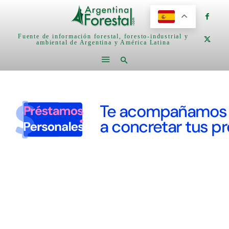
Fuente de información forestal, foresto-industrial y
ambiental de Argentina y América Latina