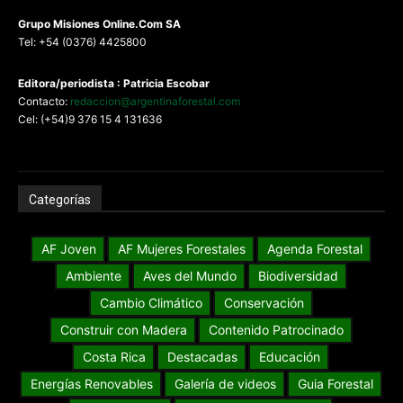
G
rupo Misiones
Online.Com
SA
Tel: +54 (0376) 4425800
Editora/periodista : Patricia Escobar
Contacto:
redaccion@argentinaforestal.com
Cel: (+54)9 376 15 4 131636
Categorías
AF Joven
AF Mujeres Forestales
Agenda Forestal
Ambiente
Aves del Mundo
Biodiversidad
Cambio Climático
Conservación
Construir con Madera
Contenido Patrocinado
Costa Rica
Destacadas
Educación
Energías Renovables
Galería de videos
Guia Forestal