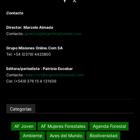
Contacto
Director: Marcelo Almada
Contacto:
gerencia@argentinaforestal.com
G
rupo Misiones
Online.Com
SA
Tel: +54 (0376) 4425800
Editora/periodista : Patricia Escobar
Contacto:
redaccion@argentinaforestal.com
Cel: (+54)9 376 15 4 131636
Categorías
AF Joven
AF Mujeres Forestales
Agenda Forestal
Ambiente
Aves del Mundo
Biodiversidad