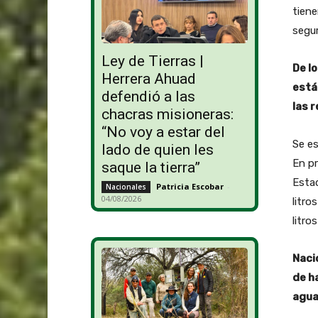
tien
segur
Ley de Tierras |
De l
Herrera Ahuad
está
defendió a las
las 
chacras misioneras:
“No voy a estar del
Se es
lado de quien les
En pr
saque la tierra”
Estad
Patricia Escobar
-
Nacionales
04/08/2026
litro
litro
Naci
de h
agua