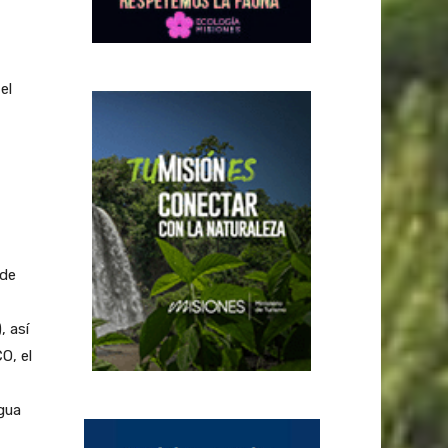
el
 de
 así
O, el
gua