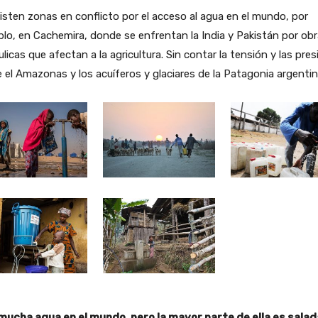
isten zonas en conflicto por el acceso al agua en el mundo, por
lo, en Cachemira, donde se enfrentan la India y Pakistán por ob
ulicas que afectan a la agricultura. Sin contar la tensión y las pre
 el Amazonas y los acuíferos y glaciares de la Patagonia argentin
mucha agua en el mundo, pero la mayor parte de ella es salad