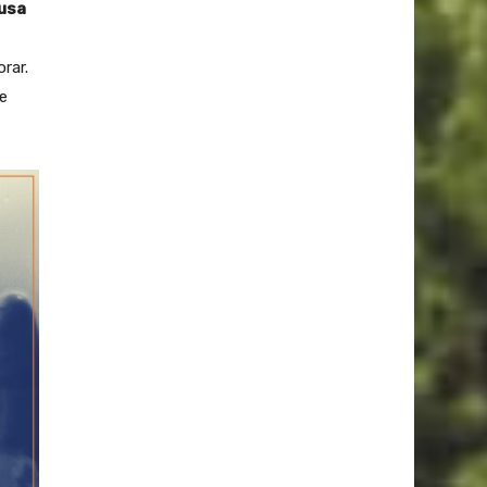
ausa
rar.
e