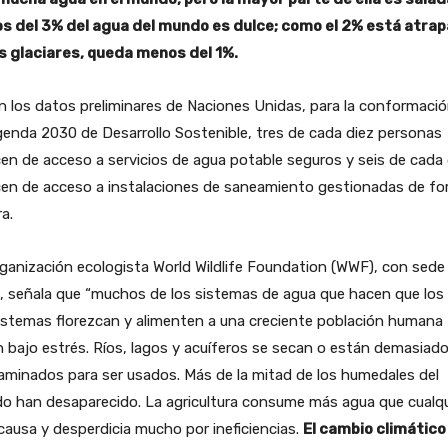
s del 3% del agua del mundo es dulce; como el 2% está atra
os glaciares, queda menos del 1%.
 los datos preliminares de Naciones Unidas, para la conformaci
enda 2030 de Desarrollo Sostenible, tres de cada diez personas
en de acceso a servicios de agua potable seguros y seis de cada 
cen de acceso a instalaciones de saneamiento gestionadas de f
a.
ganización ecologista World Wildlife Foundation (WWF), con sede
, señala que “muchos de los sistemas de agua que hacen que los
istemas florezcan y alimenten a una creciente población humana
 bajo estrés. Ríos, lagos y acuíferos se secan o están demasiad
minados para ser usados. Más de la mitad de los humedales del
o han desaparecido. La agricultura consume más agua que cualqu
causa y desperdicia mucho por ineficiencias.
El cambio climático