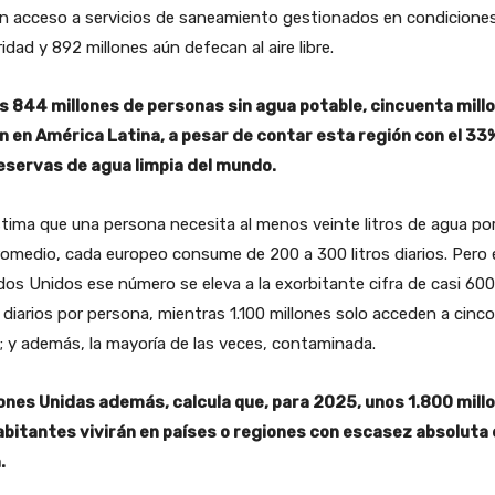
en acceso a servicios de saneamiento gestionados en condicione
idad y 892 millones aún defecan al aire libre.
os 844 millones de personas sin agua potable, cincuenta mill
n en América Latina, a pesar de contar esta región con el 33
reservas de agua limpia del mundo.
tima que una persona necesita al menos veinte litros de agua por
omedio, cada europeo consume de 200 a 300 litros diarios. Pero 
os Unidos ese número se eleva a la exorbitante cifra de casi 600
s diarios por persona, mientras 1.100 millones solo acceden a cinco
s; y además, la mayoría de las veces, contaminada.
ones Unidas además, calcula que, para 2025, unos 1.800 mill
abitantes vivirán en países o regiones con escasez absoluta
.