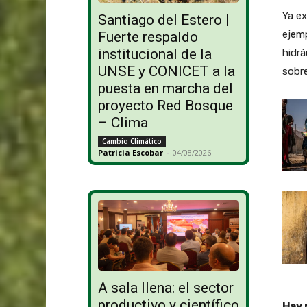
Ya ex
Santiago del Estero |
ejemp
Fuerte respaldo
institucional de la
hidrá
UNSE y CONICET a la
sobre
puesta en marcha del
proyecto Red Bosque
– Clima
Cambio Climático
Patricia Escobar
-
04/08/2026
A sala llena: el sector
productivo y científico
Hay 