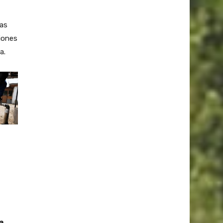
ras
siones
a.
a.