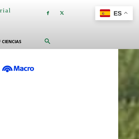
rial
ES
a
F CIENCIAS