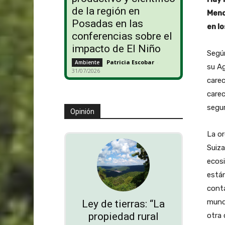
de la región en
Meno
Posadas en las
en l
conferencias sobre el
impacto de El Niño
Según
Patricia Escobar
-
Ambiente
su Ag
31/07/2026
carec
care
segur
Opinión
La or
Suiza
ecos
están
conta
mund
Ley de tierras: “La
propiedad rural
otra 