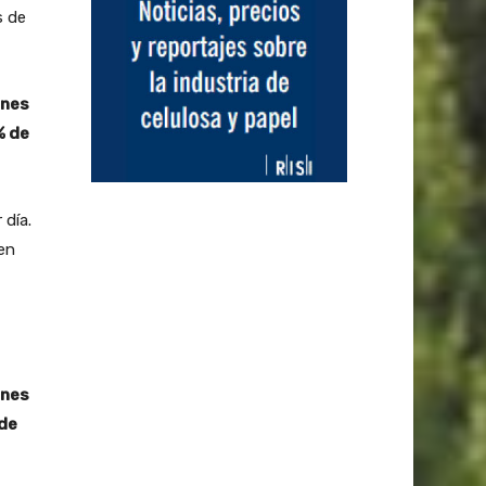
s de
ones
% de
 día.
en
ones
 de