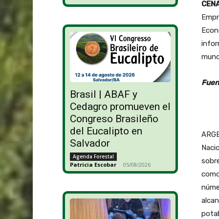
CEN
Empre
Econó
infor
mundo
Fuen
Brasil | ABAF y
Cedagro promueven el
Congreso Brasileño
del Eucalipto en
ARGE
Salvador
Nacio
Agenda Forestal
sobr
Patricia Escobar
-
05/08/2026
como 
núme
alcan
potab