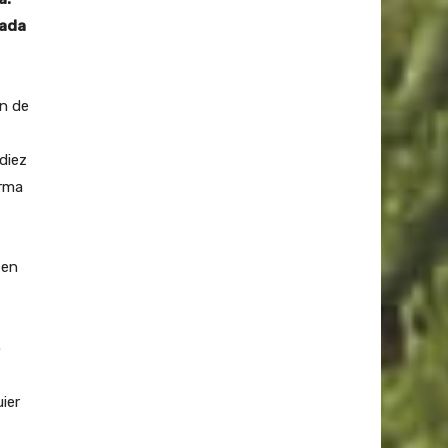
pada
ón de
diez
orma
 en
o
ier