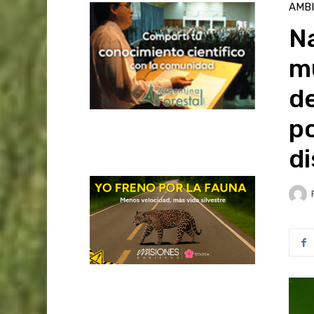
AMB
Na
mu
de
po
di