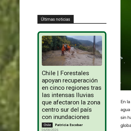
Últimas noticias
Chile | Forestales
apoyan recuperación
en cinco regiones tras
las intensas lluvias
que afectaron la zona
En la
centro sur del país
agua 
con inundaciones
sin h
Patricia Escobar
-
Chile
glob
06/08/2026