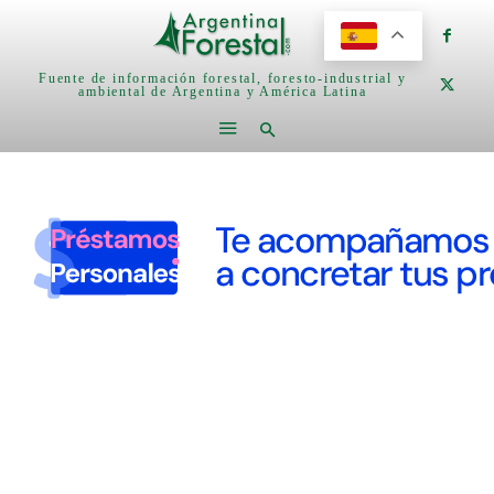
Fuente de información forestal, foresto-industrial y
ambiental de Argentina y América Latina