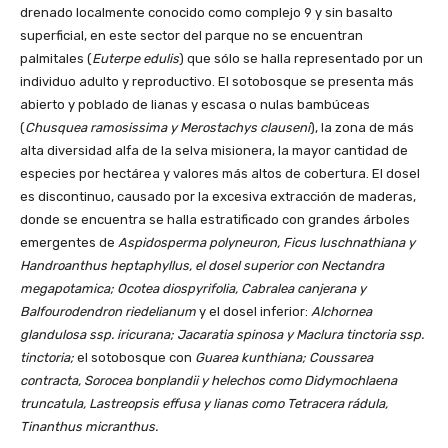
drenado localmente conocido como complejo 9 y sin basalto
superficial, en este sector del parque no se encuentran
palmitales (
Euterpe edulis
) que sólo se halla representado por un
individuo adulto y reproductivo. El sotobosque se presenta más
abierto y poblado de lianas y escasa o nulas bambúceas
(
Chusquea ramosissima y Merostachys clauseni
), la zona de más
alta diversidad alfa de la selva misionera, la mayor cantidad de
especies por hectárea y valores más altos de cobertura. El dosel
es discontinuo, causado por la excesiva extracción de maderas,
donde se encuentra se halla estratificado con grandes árboles
emergentes de
Aspidosperma polyneuron, Ficus luschnathiana y
Handroanthus heptaphyllus, el dosel superior con Nectandra
megapotamica; Ocotea diospyrifolia, Cabralea canjerana y
Balfourodendron riedelianum
y el dosel inferior:
Alchornea
glandulosa ssp. iricurana; Jacaratia spinosa y Maclura tinctoria ssp.
tinctoria;
el sotobosque con
Guarea kunthiana; Coussarea
contracta, Sorocea bonplandii y helechos como Didymochlaena
truncatula, Lastreopsis effusa y lianas como Tetracera rádula,
Tinanthus micranthus.