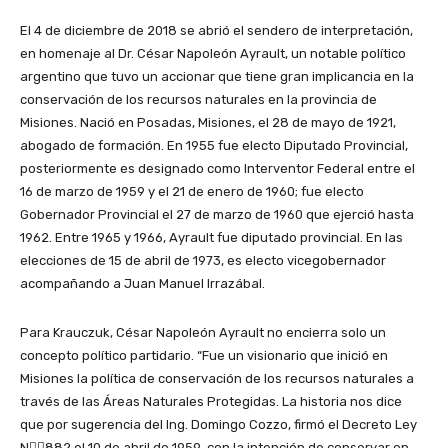
El 4 de diciembre de 2018 se abrió el sendero de interpretación,
en homenaje al Dr. César Napoleón Ayrault, un notable político
argentino que tuvo un accionar que tiene gran implicancia en la
conservación de los recursos naturales en la provincia de
Misiones. Nació en Posadas, Misiones, el 28 de mayo de 1921,
abogado de formación. En 1955 fue electo Diputado Provincial,
posteriormente es designado como Interventor Federal entre el
16 de marzo de 1959 y el 21 de enero de 1960; fue electo
Gobernador Provincial el 27 de marzo de 1960 que ejerció hasta
1962. Entre 1965 y 1966, Ayrault fue diputado provincial. En las
elecciones de 15 de abril de 1973, es electo vicegobernador
acompañando a Juan Manuel Irrazábal.
Para Krauczuk, César Napoleón Ayrault no encierra solo un
concepto político partidario. “Fue un visionario que inició en
Misiones la política de conservación de los recursos naturales a
través de las Áreas Naturales Protegidas. La historia nos dice
que por sugerencia del Ing. Domingo Cozzo, firmó el Decreto Ley
N882 el 10 de abril de 1959 con la intención de conservar en