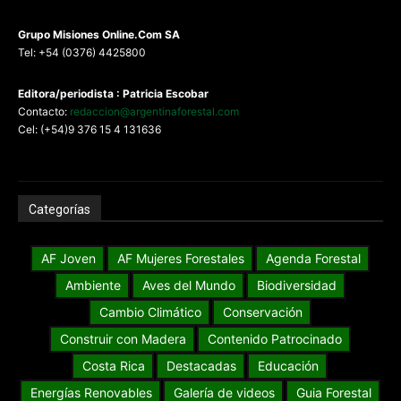
G
rupo Misiones
Online.Com
SA
Tel: +54 (0376) 4425800
Editora/periodista : Patricia Escobar
Contacto:
redaccion@argentinaforestal.com
Cel: (+54)9 376 15 4 131636
Categorías
AF Joven
AF Mujeres Forestales
Agenda Forestal
Ambiente
Aves del Mundo
Biodiversidad
Cambio Climático
Conservación
Construir con Madera
Contenido Patrocinado
Costa Rica
Destacadas
Educación
Energías Renovables
Galería de videos
Guia Forestal