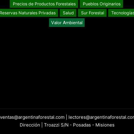
Precios de Productos Forestales
Pueblos Originarios
Reservas Naturales Privadas
Salud
Sur Forestal
Tecnología
Valor Ambiental
 ventas@argentinaforestal.com | lectores@argentinaforestal.co
Dirección | Troazzi S/N - Posadas - Misiones