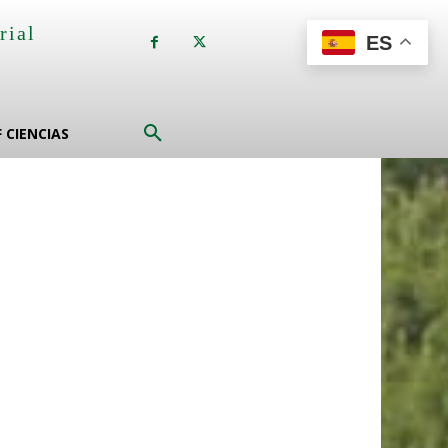
rial
ES
a
F CIENCIAS