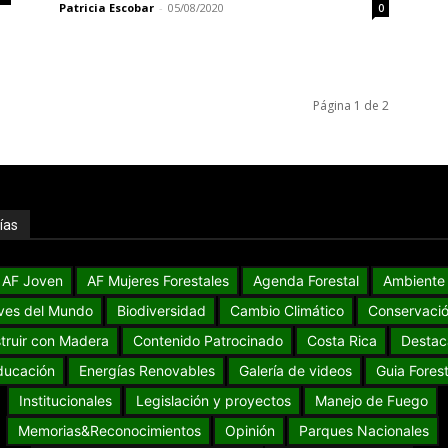
Patricia Escobar
-
05/08/2020
0
Página 1 de 2
ías
AF Joven
AF Mujeres Forestales
Agenda Forestal
Ambiente
ves del Mundo
Biodiversidad
Cambio Climático
Conservaci
truir con Madera
Contenido Patrocinado
Costa Rica
Destac
ducación
Energías Renovables
Galería de videos
Guia Forest
Institucionales
Legislación y proyectos
Manejo de Fuego
Memorias&Reconocimientos
Opinión
Parques Nacionales