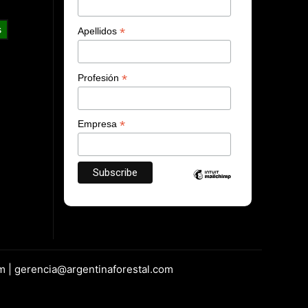
s
*
Apellidos
*
Profesión
*
Empresa
m | gerencia@argentinaforestal.com