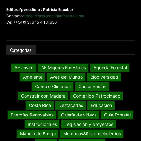
Editora/periodista : Patricia Escobar
Contacto:
redaccion@argentinaforestal.com
Cel: (+54)9 376 15 4 131636
Categorías
AF Joven
AF Mujeres Forestales
Agenda Forestal
Ambiente
Aves del Mundo
Biodiversidad
Cambio Climático
Conservación
Construir con Madera
Contenido Patrocinado
Costa Rica
Destacadas
Educación
Energías Renovables
Galería de videos
Guia Forestal
Institucionales
Legislación y proyectos
Manejo de Fuego
Memorias&Reconocimientos