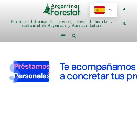
Fuente de información forestal, foresto-industrial y
ambiental de Argentina y América Latina