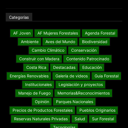
Categorías
AF Joven
AF Mujeres Forestales
Agenda Forestal
Ambiente
Aves del Mundo
Biodiversidad
Cambio Climático
Conservación
Construir con Madera
Contenido Patrocinado
Costa Rica
Destacadas
Educación
Energías Renovables
Galería de videos
Guia Forestal
Institucionales
Legislación y proyectos
Manejo de Fuego
Memorias&Reconocimientos
Opinión
Parques Nacionales
Precios de Productos Forestales
Pueblos Originarios
Reservas Naturales Privadas
Salud
Sur Forestal
Tecnologías