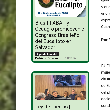
igual
y qu
enorm
expre
Brasil | ABAF y
Guard
Cedagro promueven el
Congreso Brasileño
Por 
del Eucalipto en
Salvador
Agenda Forestal
Patricia Escobar
-
05/08/2026
BUEN
muje
de Á
de Ec
del p
decid
condi
Ley de Tierras |