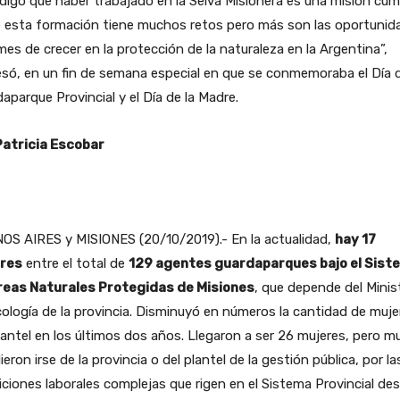
 digo que haber trabajado en la Selva Misionera es una misión cum
e esta formación tiene muchos retos pero más son las oportunid
es de crecer en la protección de la naturaleza en la Argentina”,
só, en un fin de semana especial en que se conmemoraba el Día d
aparque Provincial y el Día de la Madre.
Patricia Escobar
OS AIRES y MISIONES (20/10/2019).- En la actualidad,
hay 17
res
entre el total de
129 agentes guardaparques bajo el Sist
reas Naturales Protegidas de Misiones
, que depende del Minis
ología de la provincia. Disminuyó en números la cantidad de muje
lantel en los últimos dos años. Llegaron a ser 26 mujeres, pero 
ieron irse de la provincia o del plantel de la gestión pública, por la
ciones laborales complejas que rigen en el Sistema Provincial des