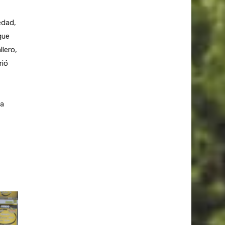
edad,
que
lero,
rió
ta