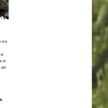
n era
al
é el
 del
e,