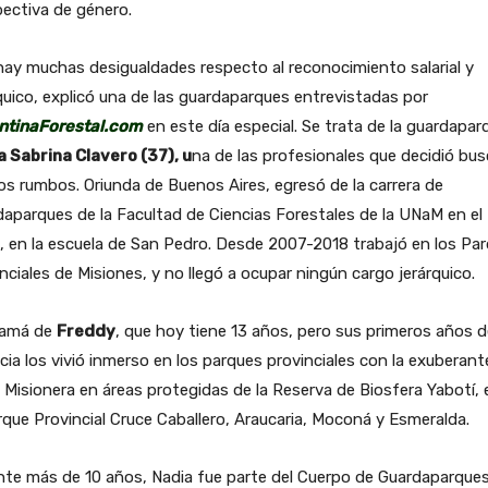
ectiva de género.
ay muchas desigualdades respecto al reconocimiento salarial y
quico, explicó una de las guardaparques entrevistadas por
ntinaForestal.com
en este día especial. Se trata de la guardapar
a Sabrina Clavero (37), u
na de las profesionales que decidió bus
s rumbos. Oriunda de Buenos Aires, egresó de la carrera de
aparques de la Facultad de Ciencias Forestales de la UNaM en el
 en la escuela de San Pedro. Desde 2007-2018 trabajó en los Pa
nciales de Misiones, y no llegó a ocupar ningún cargo jerárquico.
amá de
Freddy
, que hoy tiene 13 años, pero sus primeros años d
cia los vivió inmerso en los parques provinciales con la exuberant
 Misionera en áreas protegidas de la Reserva de Biosfera Yabotí, 
rque Provincial Cruce Caballero, Araucaria, Moconá y Esmeralda.
nte más de 10 años, Nadia fue parte del Cuerpo de Guardaparque