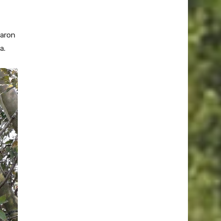
jaron
a.