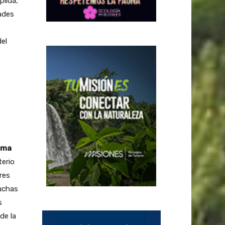
plida,
ades
el
ema
terio
res
muchas
s
de la