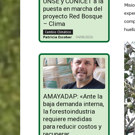
UNSE y CONICET a la
Misio
puesta en marcha del
exper
proyecto Red Bosque
comp
– Clima
huell
Cambio Climático
Patricia Escobar
-
04/08/2026
AMAYADAP: «Ante la
baja demanda interna,
la forestoindustria
requiere medidas
para reducir costos y
recuperar