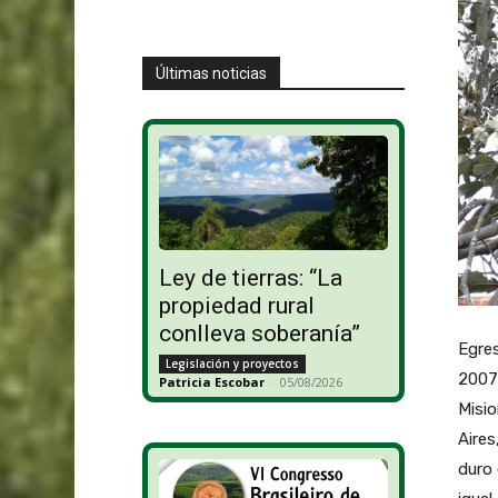
Últimas noticias
Ley de tierras: “La
propiedad rural
conlleva soberanía”
Egre
Legislación y proyectos
2007 
Patricia Escobar
-
05/08/2026
Misio
Aires
duro 