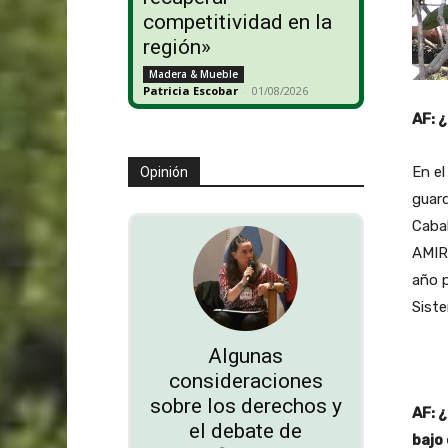
competitividad en la
región»
Madera & Mueble
Patricia Escobar
-
01/08/2026
AF: 
En el
Opinión
guard
Cabal
AMIRB
año p
Sist
Algunas
consideraciones
sobre los derechos y
AF: 
el debate de
bajo