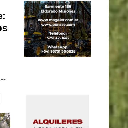
:
os
366