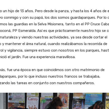
 un hijo de 13 años. Pero desde la panza, y hasta los 4 años de 
vo conmigo y con su papá, los dos somos guardaparques. Por lo 
mos las guardias en la Selva Misionera, tanto en el PP Cruce Cabal
coná, PP Esmeralda. Así es que prácticamente nuestro hijo se c
 naturaleza y viendo nuestras actividades, ya sea desde cortar el
 y mantener el área natural, cuando realizábamos la recorrida de
ol y vigilancia, siempre estuvo con nosotros en los parques, has
nició el jardín. Fue una experiencia maravillosa.
ás, fue una época en que coincidimos con otro matrimonio de
aparques, por lo que incluso nuestros francos se trabajaba,
rzando las tareas en conjunto con nuestros compañeros.