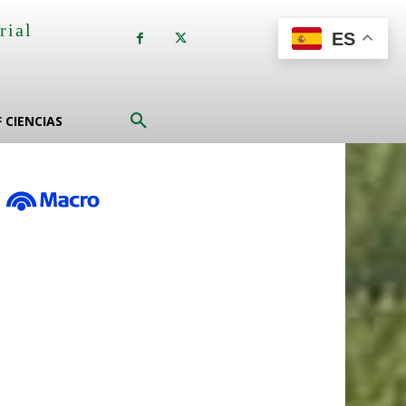
rial
ES
a
F CIENCIAS