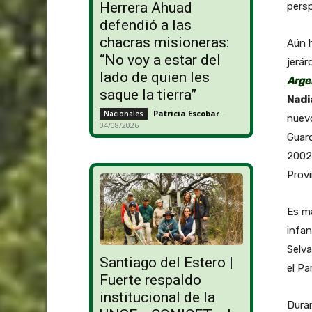
Herrera Ahuad
persp
defendió a las
chacras misioneras:
Aún h
“No voy a estar del
jerár
lado de quien les
Arge
saque la tierra”
Nadi
Patricia Escobar
-
Nacionales
nuevo
04/08/2026
Guard
2002,
Provi
Es m
infan
Selva
Santiago del Estero |
el Pa
Fuerte respaldo
institucional de la
Dura