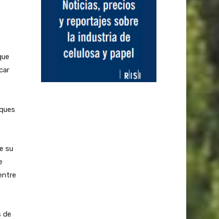
que
car
rques
e su
e
entre
s de