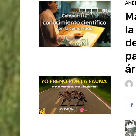
AMB
M
la
de
pa
ár