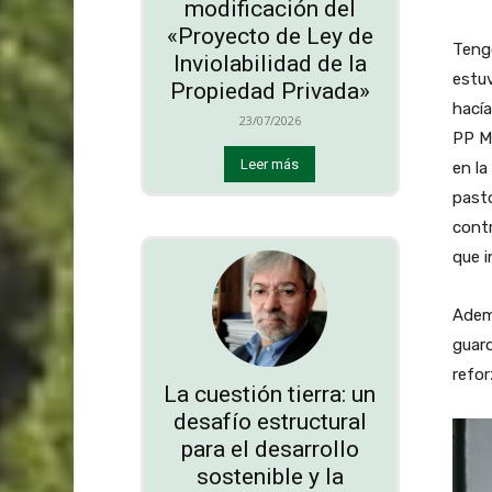
modificación del
«Proyecto de Ley de
Tengo
Inviolabilidad de la
estu
Propiedad Privada»
hacía
23/07/2026
PP Mo
Leer más
en la
pasto
contr
que i
Adem
guard
refo
La cuestión tierra: un
desafío estructural
para el desarrollo
sostenible y la