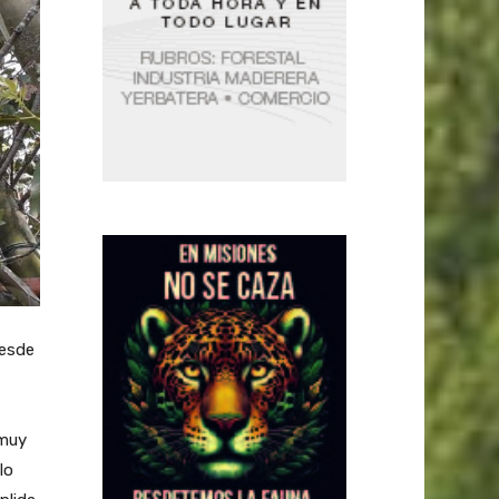
desde
 muy
lo