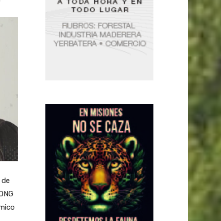
 de
 ONG
émico