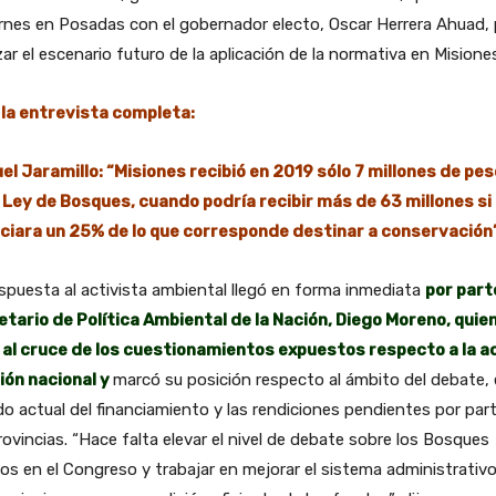
ernes en Posadas con el gobernador electo, Oscar Herrera Ahuad, 
zar el escenario futuro de la aplicación de la normativa en Misione
 la entrevista completa:
el Jaramillo: “Misiones recibió en 2019 sólo 7 millones de pe
a Ley de Bosques, cuando podría recibir más de 63 millones si
nciara un 25% de lo que corresponde destinar a conservación
spuesta al activista ambiental llegó en forma inmediata
por part
etario de Política Ambiental de la Nación, Diego Moreno, quie
ó al cruce de los cuestionamientos expuestos respecto a la a
ión nacional y
marcó su posición respecto al ámbito del debate, 
o actual del financiamiento y las rendiciones pendientes por par
rovincias. “Hace falta elevar el nivel de debate sobre los Bosques
os en el Congreso y trabajar en mejorar el sistema administrativ