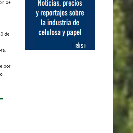
ión de
20 de
ra,
e por
vo