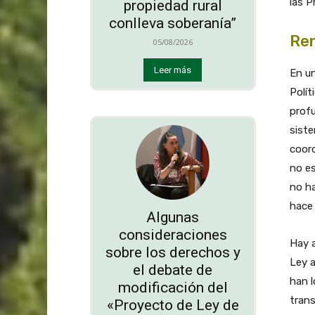
las P
propiedad rural
conlleva soberanía”
Ren
05/08/2026
Leer más
En u
Polít
profu
siste
coord
no es
no ha
hace 
Algunas
consideraciones
Hay a
sobre los derechos y
Ley a
el debate de
han l
modificación del
trans
«Proyecto de Ley de