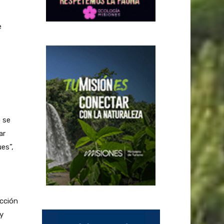
e
 se
ar
es”,
cción
y