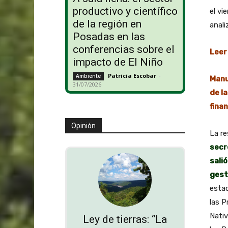
productivo y científico
el vi
de la región en
anali
Posadas en las
conferencias sobre el
Leer
impacto de El Niño
Patricia Escobar
-
Ambiente
Manu
31/07/2026
de l
fina
Opinión
La re
secr
sali
gest
estad
las P
Nativ
Ley de tierras: “La