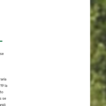
 se
aría
19 la
sto
s se
unió