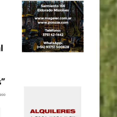
l
s”
200