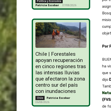
Política y Economía
Patricia Escobar
-
07/08/2026
asign
Bosqu
misio
cumpl
objet
Por 
Chile | Forestales
BUEN
apoyan recuperación
en cinco regiones tras
ha vi
las intensas lluvias
que s
que afectaron la zona
dijo
D
centro sur del país
Tamb
con inundaciones
Natu
Patricia Escobar
-
Chile
(FVS
06/08/2026
de fo