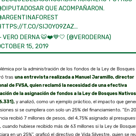
@DIPUTADOSAR
QUE ACOMPAÑARON.
@ARGENTINAFOREST
HTTPS://T.CO/SIJ0Y09ZAZ
…
— VERO DERNA 🐯❤️💙🤍 (@VERODERNA)
OCTOBER 15, 2019
lémica por la administración de los fondos de la Ley de Bosques
ró tras
una entrevista realizada a Manuel Jaramillo, director
onal de FVSA, quien reclamó la necesidad de una efectiva
cación de la asignación de fondos a la Ley de Bosques Nativos
6.331),
y analizó, como un ejemplo práctico, el impacto que gener
siones si se cumpliera con solo un 25% del financiamiento. “En 20
ncia recibió 7 millones de pesos, del 4,75% asignado al presupue
, cuando hubiese recibido más de 63 millones si la Ley de Bosque
ciara en un 25%”, graficó el directivo de Vida Silvestre, quien se re