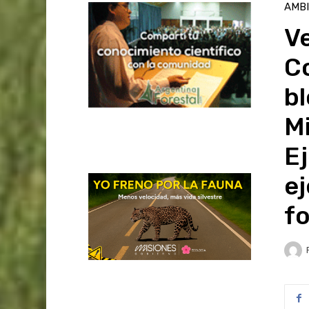
AMB
Ve
Co
bl
Mi
Ej
ej
fo