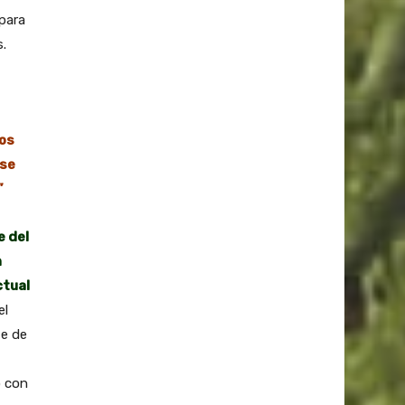
para
s.
sos
 se
”
e del
n
ctual
el
te de
o con