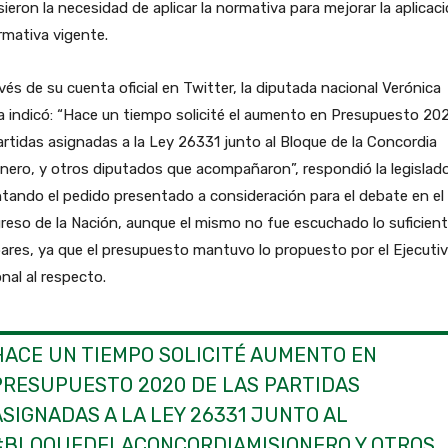
ieron la necesidad de aplicar la normativa para mejorar la aplicac
rmativa vigente.
vés de su cuenta oficial en Twitter, la diputada nacional Verónica
 indicó: “Hace un tiempo solicité el aumento en Presupuesto 20
artidas asignadas a la Ley 26331 junto al Bloque de la Concordia
nero, y otros diputados que acompañaron”, respondió la legislado
tando el pedido presentado a consideración para el debate en el
eso de la Nación, aunque el mismo no fue escuchado lo suficient
ares, ya que el presupuesto mantuvo lo propuesto por el Ejecuti
nal al respecto.
HACE UN TIEMPO SOLICITÉ AUMENTO EN
PRESUPUESTO 2020 DE LAS PARTIDAS
ASIGNADAS A LA LEY 26331 JUNTO AL
#BLOQUEDELACONCORDIAMISIONERO
Y OTROS