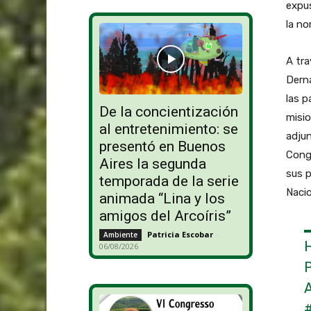
expus
la no
A tra
Derna
las p
De la concientización
misio
al entretenimiento: se
adjun
presentó en Buenos
Congr
Aires la segunda
sus p
temporada de la serie
Nacio
animada “Lina y los
amigos del Arcoíris”
Patricia Escobar
-
Ambiente
06/08/2026