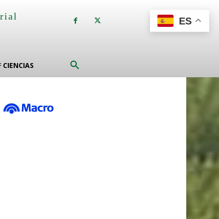
rial
ES
a
F CIENCIAS