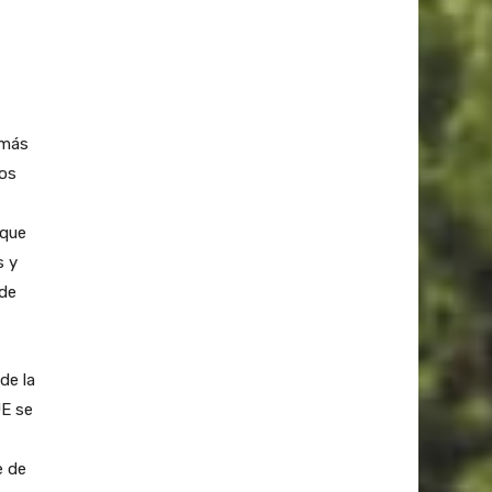
 más
los
 que
s y
 de
de la
UE se
e de