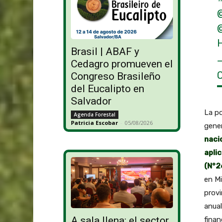
Brasil | ABAF y
Cedagro promueven el
Congreso Brasileño
del Eucalipto en
Salvador
La po
Agenda Forestal
Patricia Escobar
-
05/08/2026
gene
naci
apli
(N°2
en Mi
provi
anual
A sala llena: el sector
finan