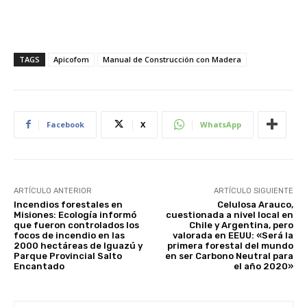
TAGS
Apicofom
Manual de Construcción con Madera
Facebook
X
WhatsApp
ARTÍCULO ANTERIOR
ARTÍCULO SIGUIENTE
Incendios forestales en
Celulosa Arauco,
Misiones: Ecología informó
cuestionada a nivel local en
que fueron controlados los
Chile y Argentina, pero
focos de incendio en las
valorada en EEUU: «Será la
2000 hectáreas de Iguazú y
primera forestal del mundo
Parque Provincial Salto
en ser Carbono Neutral para
Encantado
el año 2020»