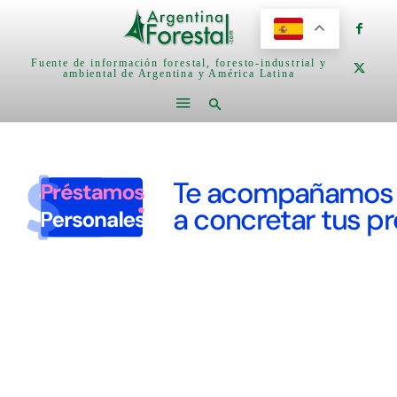
Fuente de información forestal, foresto-industrial y
ambiental de Argentina y América Latina