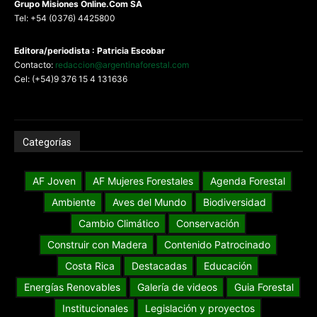
G
rupo Misiones
Online.Com
SA
Tel: +54 (0376) 4425800
Editora/periodista : Patricia Escobar
Contacto:
redaccion@argentinaforestal.com
Cel: (+54)9 376 15 4 131636
Categorías
AF Joven
AF Mujeres Forestales
Agenda Forestal
Ambiente
Aves del Mundo
Biodiversidad
Cambio Climático
Conservación
Construir con Madera
Contenido Patrocinado
Costa Rica
Destacadas
Educación
Energías Renovables
Galería de videos
Guia Forestal
Institucionales
Legislación y proyectos