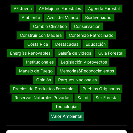
AF Joven
AF Mujeres Forestales
Agenda Forestal
Ambiente
Aves del Mundo
Biodiversidad
Cambio Climático
Conservación
Construir con Madera
Contenido Patrocinado
Costa Rica
Destacadas
Educación
Energías Renovables
Galería de videos
Guia Forestal
Institucionales
Legislación y proyectos
Manejo de Fuego
Memorias&Reconocimientos
Opinión
Parques Nacionales
Precios de Productos Forestales
Pueblos Originarios
Reservas Naturales Privadas
Salud
Sur Forestal
Tecnologías
Valor Ambiental