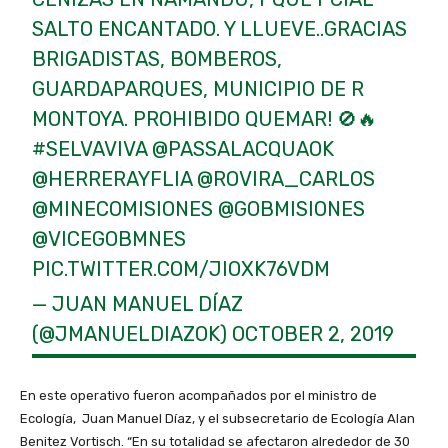
SALTO ENCANTADO. Y LLUEVE..GRACIAS
BRIGADISTAS, BOMBEROS,
GUARDAPARQUES, MUNICIPIO DE R
MONTOYA. PROHIBIDO QUEMAR! 🚫🔥
#SELVAVIVA
@PASSALACQUAOK
@HERRERAYFLIA
@ROVIRA_CARLOS
@MINECOMISIONES
@GOBMISIONES
@VICEGOBMNES
PIC.TWITTER.COM/JIOXK76VDM
— JUAN MANUEL DÍAZ
(@JMANUELDIAZOK)
OCTOBER 2, 2019
En este operativo fueron acompañados por el ministro de
Ecología, Juan Manuel Díaz, y el subsecretario de Ecología Alan
Benitez Vortisch. “En su totalidad se afectaron alrededor de 30