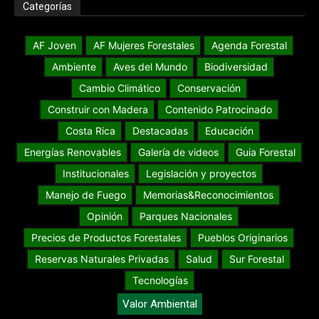
Categorías
AF Joven
AF Mujeres Forestales
Agenda Forestal
Ambiente
Aves del Mundo
Biodiversidad
Cambio Climático
Conservación
Construir con Madera
Contenido Patrocinado
Costa Rica
Destacadas
Educación
Energías Renovables
Galería de videos
Guia Forestal
Institucionales
Legislación y proyectos
Manejo de Fuego
Memorias&Reconocimientos
Opinión
Parques Nacionales
Precios de Productos Forestales
Pueblos Originarios
Reservas Naturales Privadas
Salud
Sur Forestal
Tecnologías
Valor Ambiental