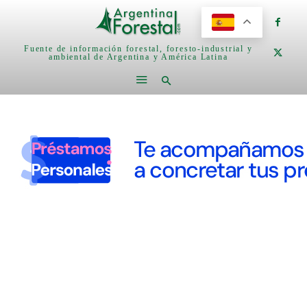
Fuente de información forestal, foresto-industrial y
ambiental de Argentina y América Latina