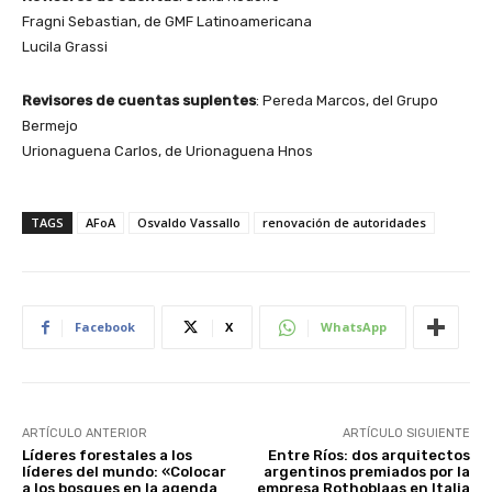
Fragni Sebastian, de GMF Latinoamericana
Lucila Grassi
Revisores de cuentas suplentes
: Pereda Marcos, del Grupo
Bermejo
Urionaguena Carlos, de Urionaguena Hnos
TAGS
AFoA
Osvaldo Vassallo
renovación de autoridades
Facebook
X
WhatsApp
ARTÍCULO ANTERIOR
ARTÍCULO SIGUIENTE
Líderes forestales a los
Entre Ríos: dos arquitectos
líderes del mundo: «Colocar
argentinos premiados por la
a los bosques en la agenda
empresa Rothoblaas en Italia