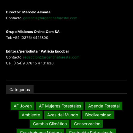
Director: Marcelo Almada
Contacto:
gerencia@argentinaforestal.com
G
rupo Misiones
Online.Com
SA
Tel: +54 (0376) 4425800
Editora/periodista : Patricia Escobar
Contacto:
redaccion@argentinaforestal.com
Cel: (+54)9 376 15 4 131636
Categorías
AF Joven
AF Mujeres Forestales
Agenda Forestal
Ambiente
Aves del Mundo
Biodiversidad
Cambio Climático
Conservación
Construir con Madera
Contenido Patrocinado