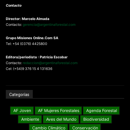
Contacto
Director: Marcelo Almada
Contacto:
gerencia@argentinaforestal.com
G
rupo Misiones
Online.Com
SA
Tel: +54 (0376) 4425800
Editora/periodista : Patricia Escobar
Contacto:
redaccion@argentinaforestal.com
Cel: (+54)9 376 15 4 131636
Categorías
AF Joven
AF Mujeres Forestales
Agenda Forestal
Ambiente
Aves del Mundo
Biodiversidad
Cambio Climático
Conservación