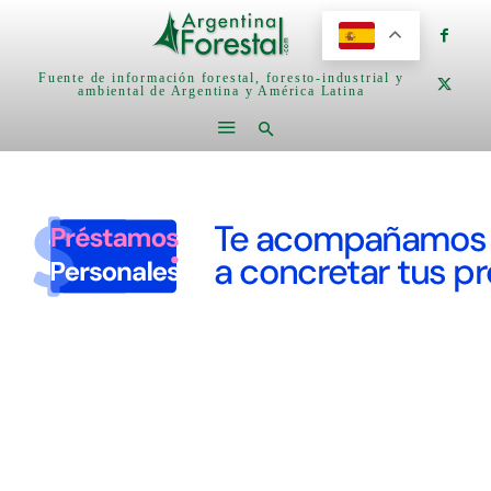
Fuente de información forestal, foresto-industrial y
ambiental de Argentina y América Latina