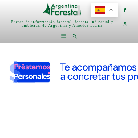
Fuente de información forestal, foresto-industrial y
ambiental de Argentina y América Latina