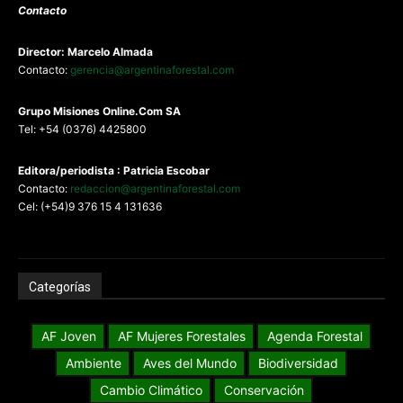
Contacto
Director: Marcelo Almada
Contacto:
gerencia@argentinaforestal.com
G
rupo Misiones
Online.Com
SA
Tel: +54 (0376) 4425800
Editora/periodista : Patricia Escobar
Contacto:
redaccion@argentinaforestal.com
Cel: (+54)9 376 15 4 131636
Categorías
AF Joven
AF Mujeres Forestales
Agenda Forestal
Ambiente
Aves del Mundo
Biodiversidad
Cambio Climático
Conservación