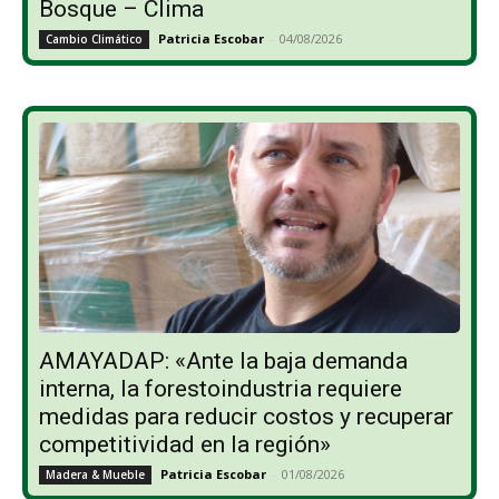
Bosque – Clima
Patricia Escobar
-
04/08/2026
Cambio Climático
AMAYADAP: «Ante la baja demanda
interna, la forestoindustria requiere
medidas para reducir costos y recuperar
competitividad en la región»
Patricia Escobar
-
01/08/2026
Madera & Mueble