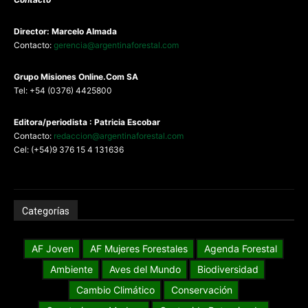
Director: Marcelo Almada
Contacto:
gerencia@argentinaforestal.com
G
rupo Misiones
Online.Com
SA
Tel: +54 (0376) 4425800
Editora/periodista : Patricia Escobar
Contacto:
redaccion@argentinaforestal.com
Cel: (+54)9 376 15 4 131636
Categorías
AF Joven
AF Mujeres Forestales
Agenda Forestal
Ambiente
Aves del Mundo
Biodiversidad
Cambio Climático
Conservación