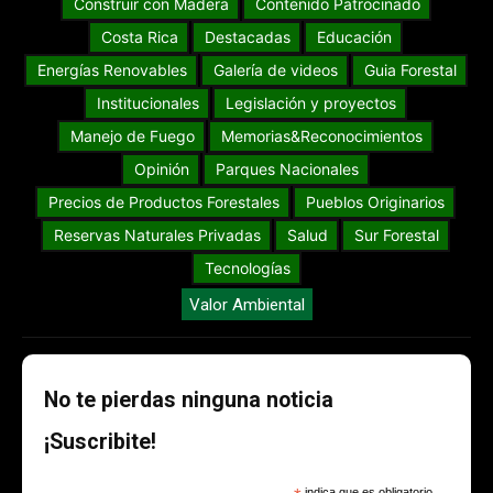
Construir con Madera
Contenido Patrocinado
Costa Rica
Destacadas
Educación
Energías Renovables
Galería de videos
Guia Forestal
Institucionales
Legislación y proyectos
Manejo de Fuego
Memorias&Reconocimientos
Opinión
Parques Nacionales
Precios de Productos Forestales
Pueblos Originarios
Reservas Naturales Privadas
Salud
Sur Forestal
Tecnologías
Valor Ambiental
No te pierdas ninguna noticia
¡Suscribite!
indica que es obligatorio