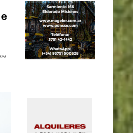
de
596