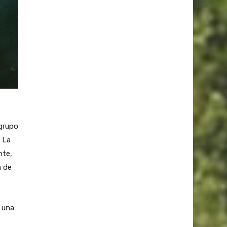
 grupo
 La
nte,
a de
Y una