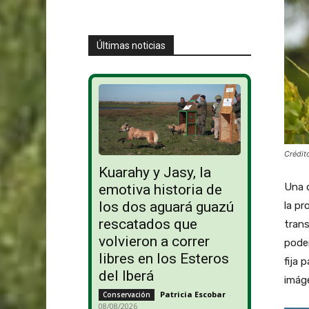
Últimas noticias
Crédit
Kuarahy y Jasy, la
Una d
emotiva historia de
los dos aguará guazú
la pr
rescatados que
tran
volvieron a correr
podem
libres en los Esteros
fija 
del Iberá
imáge
Patricia Escobar
-
Conservación
08/08/2026