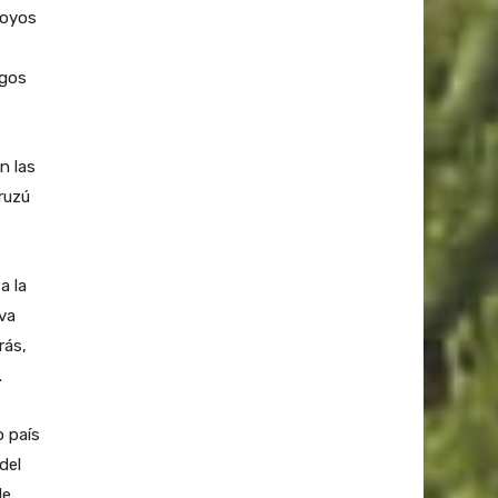
royos
sgos
n las
ruzú
a la
iva
rás,
.
o país
del
de