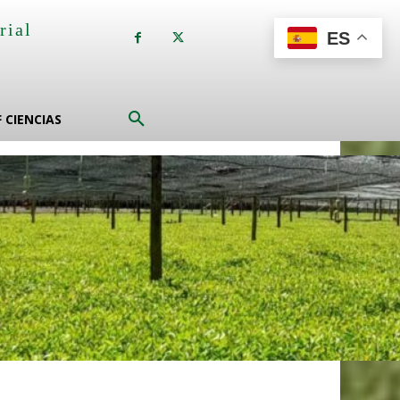
rial
ES
a
F CIENCIAS