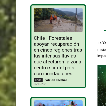
Chile | Forestales
La
Ya
apoyan recuperación
en cinco regiones tras
misio
las intensas lluvias
impac
que afectaron la zona
centro sur del país
con inundaciones
Patricia Escobar
-
Chile
06/08/2026