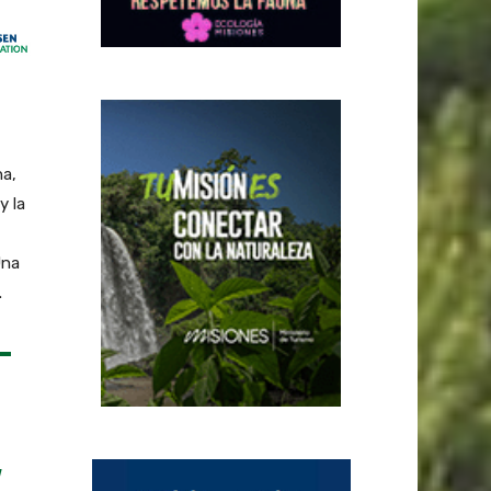
na,
y la
Una
.