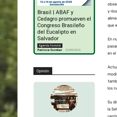
obser
y río
Brasil | ABAF y
Cedagro promueven el
alime
Congreso Brasileño
que e
del Eucalipto en
Salvador
En nu
Agenda Forestal
pasar
Patricia Escobar
-
05/08/2026
en el
Actua
Opinión
modif
tambi
los n
Su di
la Se
centr