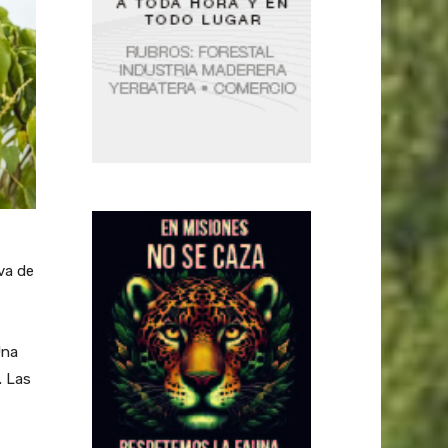
va de
Una
. Las