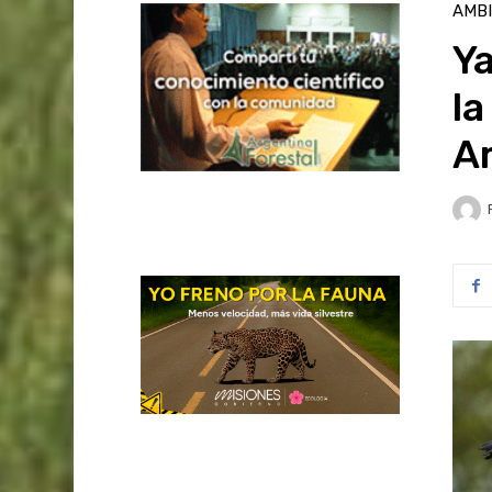
AMB
Ya
la
A