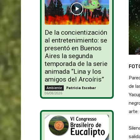
De la concientización
al entretenimiento: se
presentó en Buenos
Aires la segunda
temporada de la serie
FOTO
animada “Lina y los
Parec
amigos del Arcoíris”
de la
Patricia Escobar
-
Ambiente
06/08/2026
Yacup
negro
arte:
Silen
salid