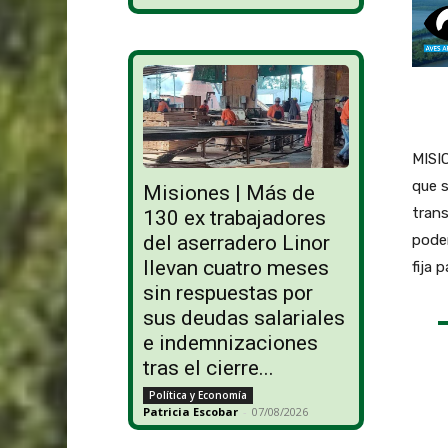
MISI
que s
Misiones | Más de
tran
130 ex trabajadores
podem
del aserradero Linor
llevan cuatro meses
fija 
sin respuestas por
sus deudas salariales
e indemnizaciones
tras el cierre...
Política y Economía
Patricia Escobar
-
07/08/2026