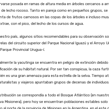
varse posada en ramas de altura media en árboles cercanos a ar
s de lecho rocoso. Tanto en pareja como en pequeños grupos, se
nta de frutos carnosos en las copas de los árboles e incluso mu
xtrae, con el pico, del lecho de los cursos de agua.
estro país, algunos sitios recomendables para su observación so
elas del circuito superior del Parque Nacional Iguazú y el Arroyo U
 Parque Provincial Urugua-í.
lmente la yacutinga se encuentra en peligro de extinción debido 
icación de su hábitat natural. Por ser tan conspicua, la caza furt
én es una gran amenaza para esta estrella de la selva. Tiempo at
aturalistas y viajeros apuntaban grupos de decenas de individuos
stribución se correspondía a todo el Bosque Atlántico (en nuestr
lva Misionera), pero hoy se encuentran poblaciones estables solo 
o al norte de la provincia de Misiones en la Argentina, en el este 