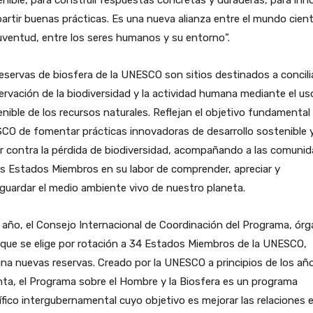
nible, para construir respuestas concretas y duraderas, para inn
rtir buenas prácticas. Es una nueva alianza entre el mundo cient
juventud, entre los seres humanos y su entorno”.
eservas de biosfera de la UNESCO son sitios destinados a concilia
rvación de la biodiversidad y la actividad humana mediante el us
nible de los recursos naturales. Reflejan el objetivo fundamental 
CO de fomentar prácticas innovadoras de desarrollo sostenible 
r contra la pérdida de biodiversidad, acompañando a las comuni
os Estados Miembros en su labor de comprender, apreciar y
guardar el medio ambiente vivo de nuestro planeta.
año, el Consejo Internacional de Coordinación del Programa, ór
 que se elige por rotación a 34 Estados Miembros de la UNESCO,
na nuevas reservas. Creado por la UNESCO a principios de los añ
ta, el Programa sobre el Hombre y la Biosfera es un programa
ífico intergubernamental cuyo objetivo es mejorar las relaciones 