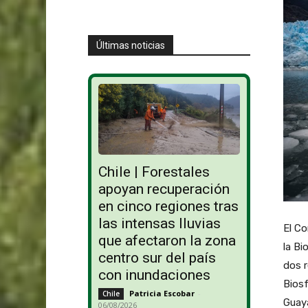
Últimas noticias
Chile | Forestales
apoyan recuperación
en cinco regiones tras
las intensas lluvias
El Co
que afectaron la zona
la Bi
centro sur del país
dos r
con inundaciones
Biosf
Patricia Escobar
-
Chile
Guaya
06/08/2026