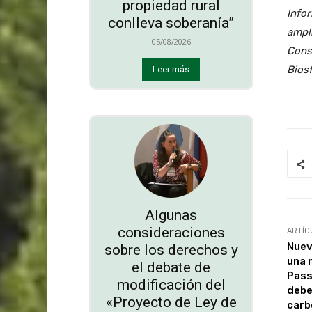
propiedad rural
Infor
conlleva soberanía”
ampli
05/08/2026
Cons
Bios
Leer más
Algunas
consideraciones
ARTÍC
Nuev
sobre los derechos y
una 
el debate de
Pass
modificación del
debe
«Proyecto de Ley de
carb