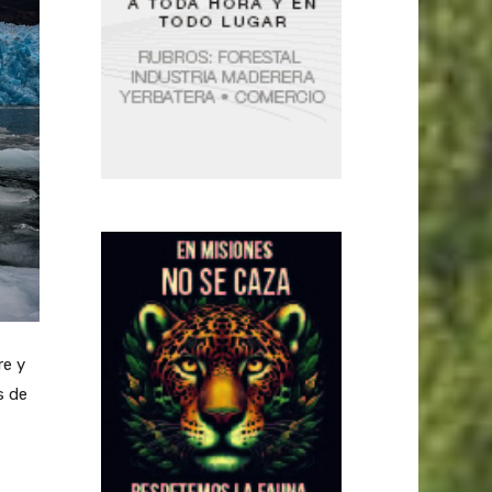
re y
s de