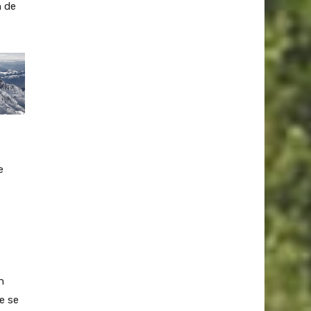
n de
e
n
e se