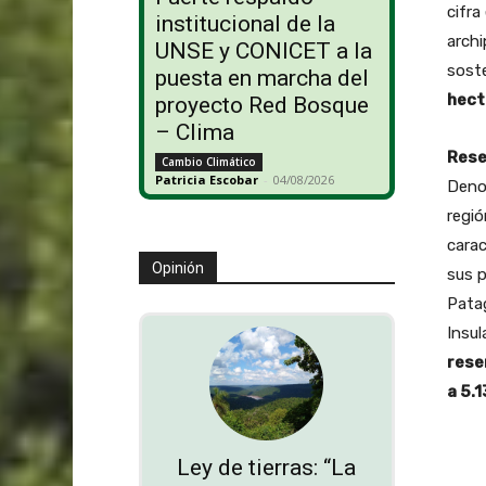
cifra
institucional de la
archi
UNSE y CONICET a la
soste
puesta en marcha del
hect
proyecto Red Bosque
– Clima
Rese
Cambio Climático
Patricia Escobar
-
04/08/2026
Deno
regió
carac
Opinión
sus p
Patag
Insul
rese
a 5.
Ley de tierras: “La