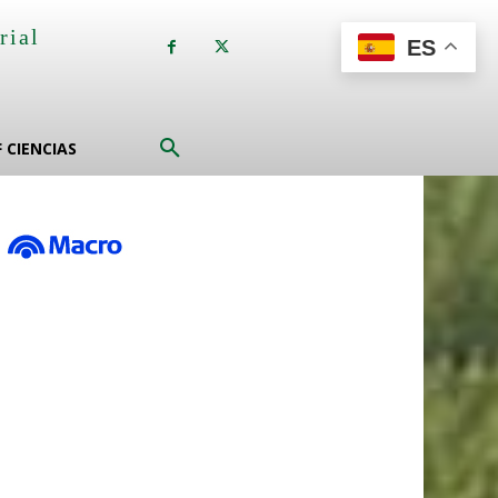
rial
ES
a
F CIENCIAS