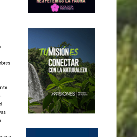
n
mbres
ente
.
l
vas
e