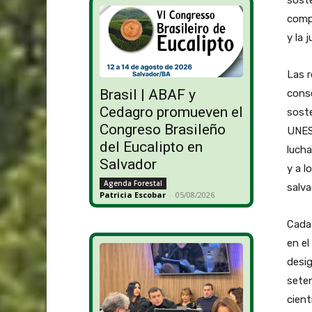
soste
compa
y la 
Las r
Brasil | ABAF y
conse
Cedagro promueven el
soste
Congreso Brasileño
UNES
del Eucalipto en
lucha
Salvador
y a l
Agenda Forestal
salva
Patricia Escobar
-
05/08/2026
Cada 
en el
desig
seten
cient