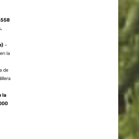
9.558
.
e)
–
en la
a de
llera
 la
.000