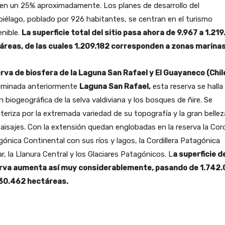
 en un 25% aproximadamente. Los planes de desarrollo del
piélago, poblado por 926 habitantes, se centran en el turismo
nible.
La superficie total del sitio pasa ahora de 9.967 a 1.21
áreas, de las cuales 1.209.182 corresponden a zonas marinas
rva de biosfera de la Laguna San Rafael y El Guayaneco (Chil
minada anteriormente
Laguna San Rafael,
esta reserva se halla 
n biogeográfica de la selva valdiviana y los bosques de ñire. Se
teriza por la extremada variedad de su topografía y la gran bellez
aisajes. Con la extensión quedan englobadas en la reserva la Cordi
ónica Continental con sus ríos y lagos, la Cordillera Patagónica
ar, la Llanura Central y los Glaciares Patagónicos. L
a superficie de
rva aumenta así muy considerablemente, pasando de 1.742
130.462 hectáreas.