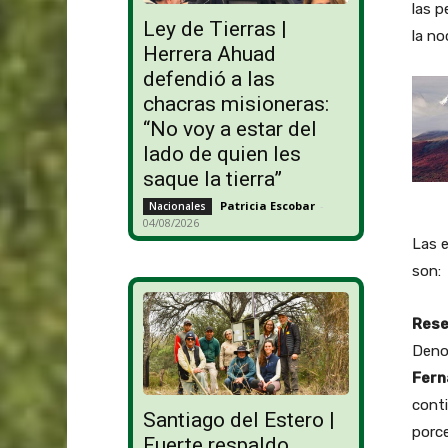
las p
Ley de Tierras |
la no
Herrera Ahuad
defendió a las
chacras misioneras:
“No voy a estar del
lado de quien les
saque la tierra”
Patricia Escobar
-
Nacionales
04/08/2026
Las e
son:
Rese
Deno
Fern
conti
Santiago del Estero |
porc
Fuerte respaldo