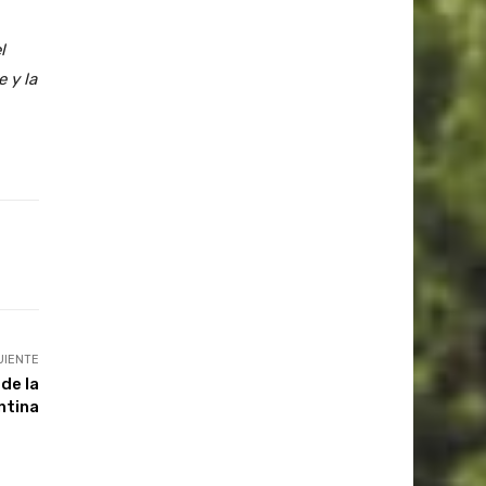
l
 y la
UIENTE
de la
ntina