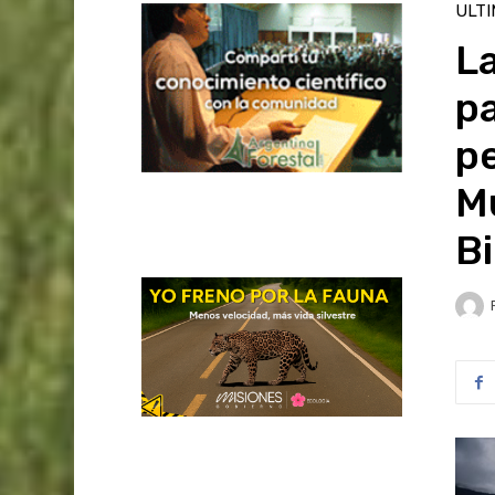
ULT
L
p
pe
M
B