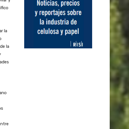
ovar y
ífico
r la
o
de la
y
dades
gano
os
entre