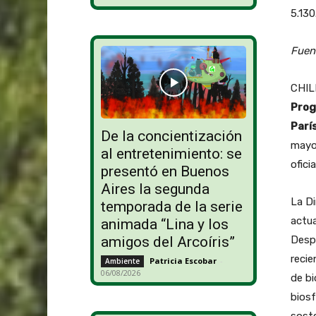
5.130
Fuen
CHIL
Prog
París
De la concientización
mayor
al entretenimiento: se
ofici
presentó en Buenos
Aires la segunda
La D
temporada de la serie
actua
animada “Lina y los
amigos del Arcoíris”
Desp
recie
Patricia Escobar
-
Ambiente
06/08/2026
de bi
biosf