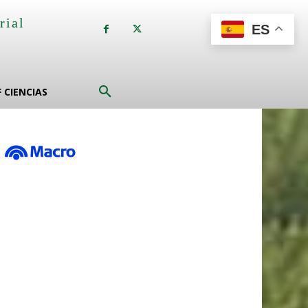
rial
ES
a
F CIENCIAS