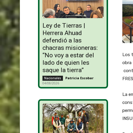
Ley de Tierras |
Herrera Ahuad
defendió a las
chacras misioneras:
“No voy a estar del
Los t
lado de quien les
obra
saque la tierra”
contr
Patricia Escobar
-
FRES
Nacionales
04/08/2026
La em
const
permi
INSU