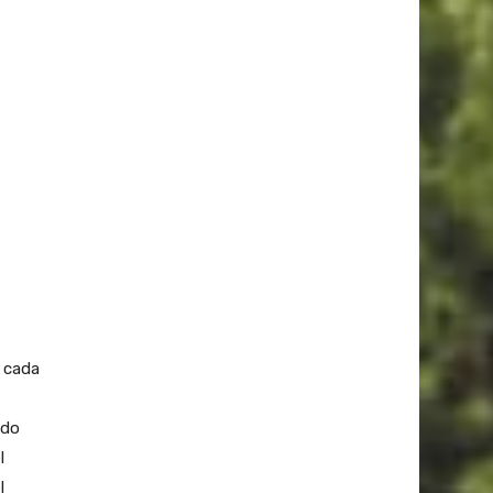
s cada
ado
l
l