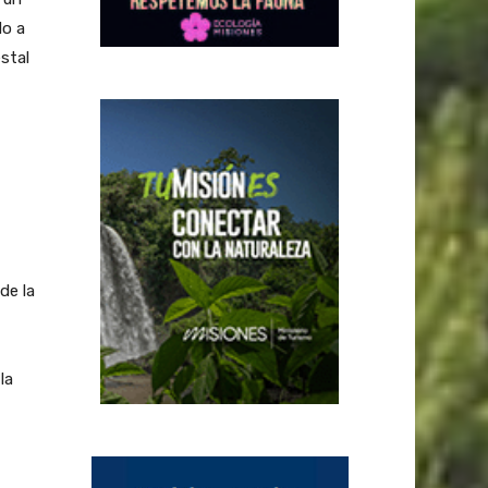
do a
stal
de la
la