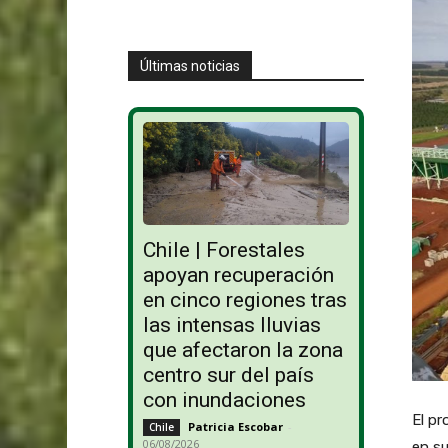
Últimas noticias
Chile | Forestales
apoyan recuperación
en cinco regiones tras
las intensas lluvias
que afectaron la zona
centro sur del país
con inundaciones
El pr
Patricia Escobar
-
Chile
06/08/2026
en su