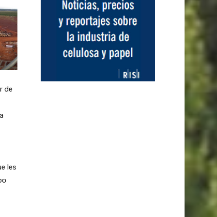
r de
ia
e les
po