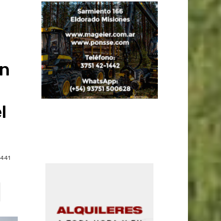
en
l
441