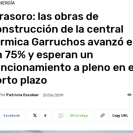
NERGÍA
rasoro: las obras de
nstrucción de la central
érmica Garruchos avanzó 
n 75% y esperan un
ncionamiento a pleno en e
rto plazo
Por
Patricia Escobar
21/06/2019
Facebook
X
WhatsApp
Copy URL