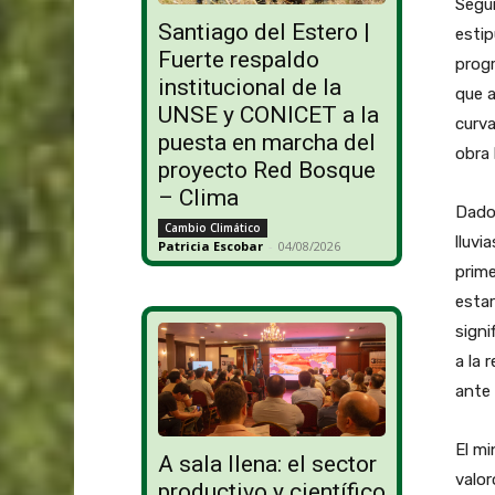
Según
Santiago del Estero |
estip
Fuerte respaldo
progr
institucional de la
que a
UNSE y CONICET a la
curva
puesta en marcha del
obra 
proyecto Red Bosque
– Clima
Dado 
Cambio Climático
lluvi
Patricia Escobar
-
04/08/2026
prime
estar
signi
a la 
ante 
El mi
A sala llena: el sector
valor
productivo y científico