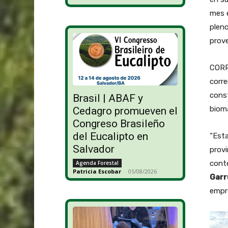
mes e
pleno
prov
CORRI
corre
const
Brasil | ABAF y
bioma
Cedagro promueven el
Congreso Brasileño
del Eucalipto en
“Esta
Salvador
provi
conte
Agenda Forestal
Patricia Escobar
-
05/08/2026
Garr
empr