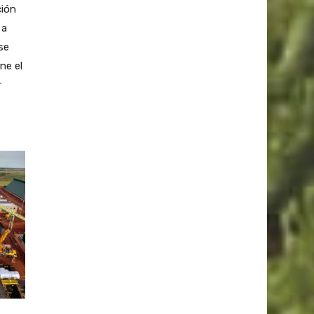
ción
 a
se
ne el
r