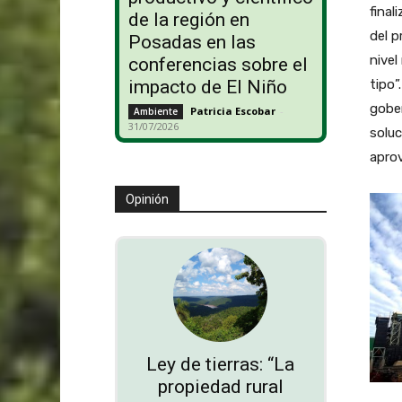
final
de la región en
del p
Posadas en las
nivel
conferencias sobre el
tipo”
impacto de El Niño
gober
Patricia Escobar
-
Ambiente
31/07/2026
soluc
aprov
Opinión
Ley de tierras: “La
propiedad rural