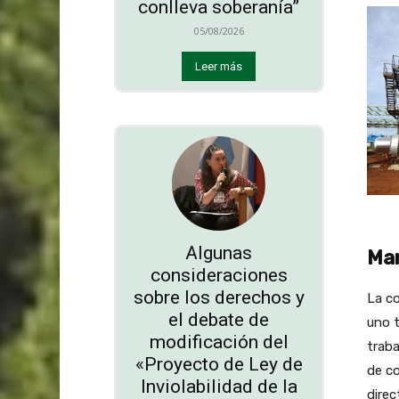
conlleva soberanía”
05/08/2026
Leer más
Algunas
Man
consideraciones
sobre los derechos y
La co
el debate de
uno t
modificación del
traba
«Proyecto de Ley de
de co
Inviolabilidad de la
direc