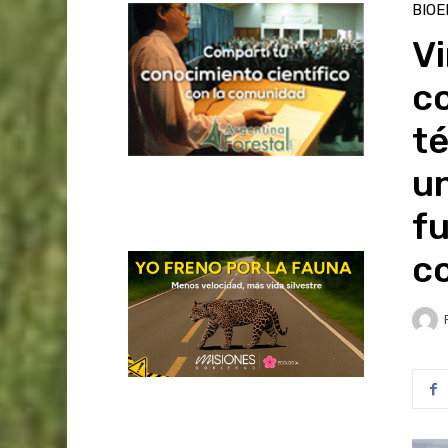
BIOE
Vi
co
t
u
fu
co