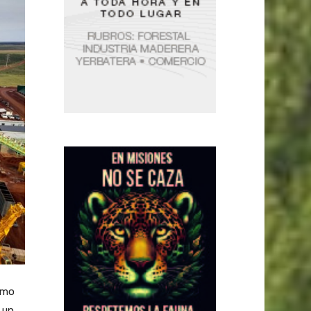
tmo
 un