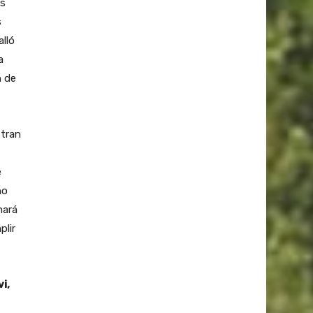
os
s
lló
a
n de
stran
e
no
mará
plir
i,