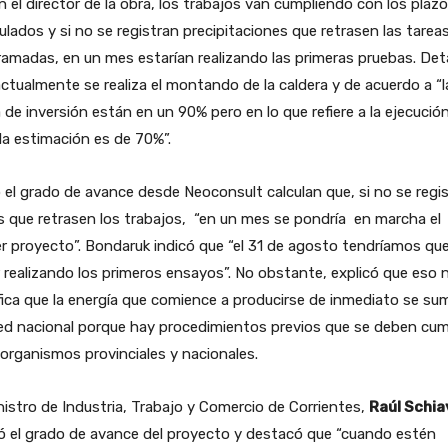
 el director de la obra, los trabajos van cumpliendo con los plaz
ulados y si no se registran precipitaciones que retrasen las tarea
amadas, en un mes estarían realizando las primeras pruebas. Deta
ctualmente se realiza el montando de la caldera y de acuerdo a “l
 de inversión están en un 90% pero en lo que refiere a la ejecució
la estimación es de 70%”.
el grado de avance desde Neoconsult calculan que, si no se regi
as que retrasen los trabajos, “en un mes se pondría en marcha el
r proyecto”. Bondaruk indicó que “el 31 de agosto tendríamos qu
 realizando los primeros ensayos”. No obstante, explicó que eso 
fica que la energía que comience a producirse de inmediato se su
red nacional porque hay procedimientos previos que se deben cum
organismos provinciales y nacionales.
nistro de Industria, Trabajo y Comercio de Corrientes,
Raúl Schiav
ó el grado de avance del proyecto y destacó que “cuando estén