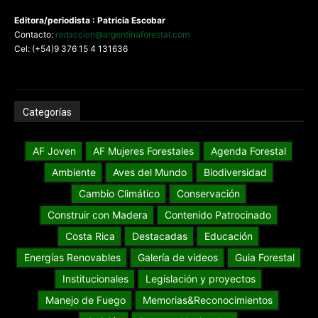
Editora/periodista : Patricia Escobar
Contacto:
redaccion@argentinaforestal.com
Cel: (+54)9 376 15 4 131636
Categorías
AF Joven
AF Mujeres Forestales
Agenda Forestal
Ambiente
Aves del Mundo
Biodiversidad
Cambio Climático
Conservación
Construir con Madera
Contenido Patrocinado
Costa Rica
Destacadas
Educación
Energías Renovables
Galería de videos
Guia Forestal
Institucionales
Legislación y proyectos
Manejo de Fuego
Memorias&Reconocimientos