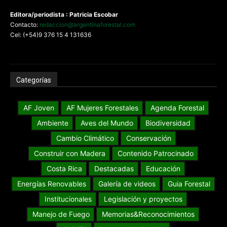
Editora/periodista : Patricia Escobar
Contacto:
redaccion@argentinaforestal.com
Cel: (+54)9 376 15 4 131636
Categorías
AF Joven
AF Mujeres Forestales
Agenda Forestal
Ambiente
Aves del Mundo
Biodiversidad
Cambio Climático
Conservación
Construir con Madera
Contenido Patrocinado
Costa Rica
Destacadas
Educación
Energías Renovables
Galería de videos
Guia Forestal
Institucionales
Legislación y proyectos
Manejo de Fuego
Memorias&Reconocimientos