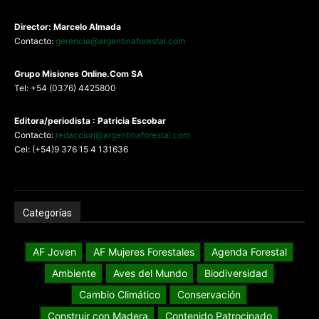
Director: Marcelo Almada
Contacto:
gerencia@argentinaforestal.com
G
rupo Misiones
Online.Com
SA
Tel: +54 (0376) 4425800
Editora/periodista : Patricia Escobar
Contacto:
redaccion@argentinaforestal.com
Cel: (+54)9 376 15 4 131636
Categorías
AF Joven
AF Mujeres Forestales
Agenda Forestal
Ambiente
Aves del Mundo
Biodiversidad
Cambio Climático
Conservación
Construir con Madera
Contenido Patrocinado