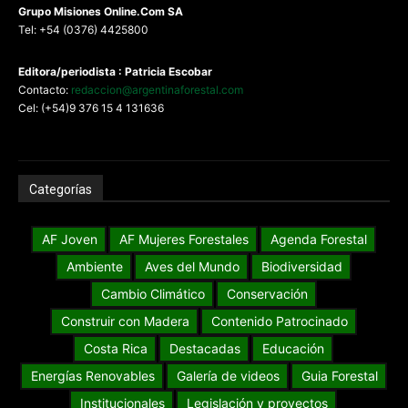
G
rupo Misiones
Online.Com
SA
Tel: +54 (0376) 4425800
Editora/periodista : Patricia Escobar
Contacto:
redaccion@argentinaforestal.com
Cel: (+54)9 376 15 4 131636
Categorías
AF Joven
AF Mujeres Forestales
Agenda Forestal
Ambiente
Aves del Mundo
Biodiversidad
Cambio Climático
Conservación
Construir con Madera
Contenido Patrocinado
Costa Rica
Destacadas
Educación
Energías Renovables
Galería de videos
Guia Forestal
Institucionales
Legislación y proyectos