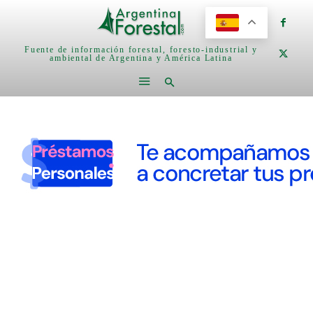
Fuente de información forestal, foresto-industrial y
ambiental de Argentina y América Latina