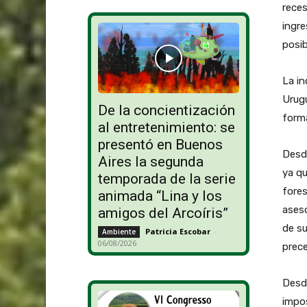
reces
ingre
posib
La in
Urugu
De la concientización
form
al entretenimiento: se
presentó en Buenos
Desde
Aires la segunda
ya qu
temporada de la serie
fores
animada “Lina y los
aseso
amigos del Arcoíris”
de su
Patricia Escobar
-
Ambiente
06/08/2026
prece
Desde
impos