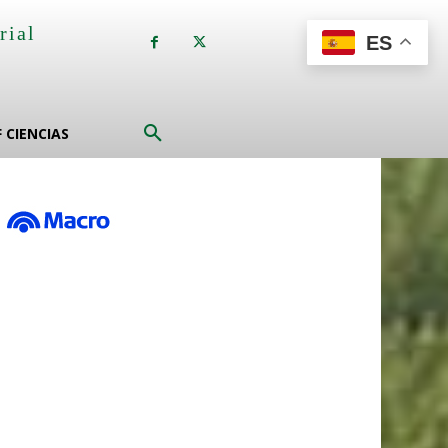
rial
ES
a
F CIENCIAS