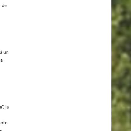
o de
rá un
as
”, la
acto
de