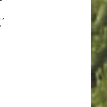
que
a