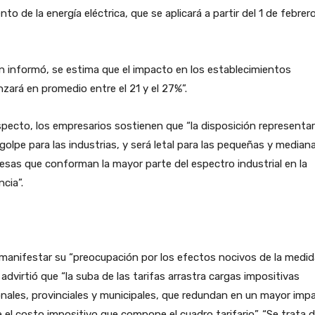
to de la energía eléctrica, que se aplicará a partir del 1 de febrer
 informó, se estima que el impacto en los establecimientos
nzará en promedio entre el 21 y el 27%”.
specto, los empresarios sostienen que “la disposición representa
golpe para las industrias, y será letal para las pequeñas y median
sas que conforman la mayor parte del espectro industrial en la
ncia”.
manifestar su “preocupación por los efectos nocivos de la medida
advirtió que “la suba de las tarifas arrastra cargas impositivas
nales, provinciales y municipales, que redundan en un mayor imp
 el costo impositivo que compone el cuadro tarifario”. “Se trata 