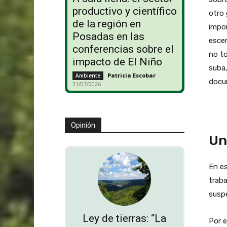
productivo y científico
otro 
de la región en
impor
Posadas en las
escen
conferencias sobre el
no t
impacto de El Niño
suba,
Patricia Escobar
-
Ambiente
docu
31/07/2026
Opinión
Un
En e
traba
suspe
Ley de tierras: “La
Por e