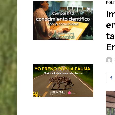
POLÍ
Im
en
t
En