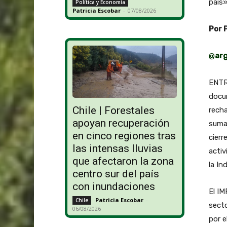
país»
Política y Economía
Patricia Escobar
-
07/08/2026
Por 
@
ar
ENTR
docum
Chile | Forestales
recha
apoyan recuperación
suma 
en cinco regiones tras
cierr
las intensas lluvias
activ
que afectaron la zona
la In
centro sur del país
con inundaciones
El IM
Patricia Escobar
-
Chile
secto
06/08/2026
por e