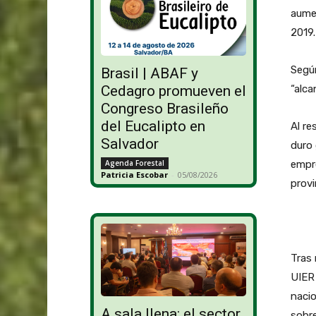
aumen
2019.
Según
Brasil | ABAF y
“alca
Cedagro promueven el
Congreso Brasileño
del Eucalipto en
Al re
Salvador
duro 
empre
Agenda Forestal
Patricia Escobar
-
05/08/2026
provi
Tras 
UIER 
nacio
A sala llena: el sector
sobre