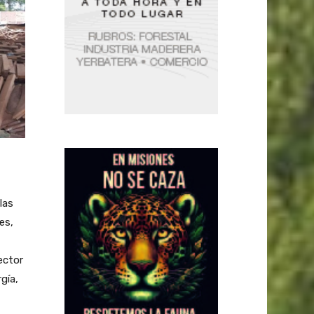
las
es,
ector
gía,