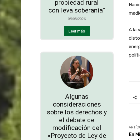
propiedad rural
Nacio
conlleva soberanía”
medi
05/08/2026
A la 
Leer más
disto
energ
polít
Algunas
consideraciones
sobre los derechos y
el debate de
modificación del
ARTÍC
En Mi
«Proyecto de Ley de