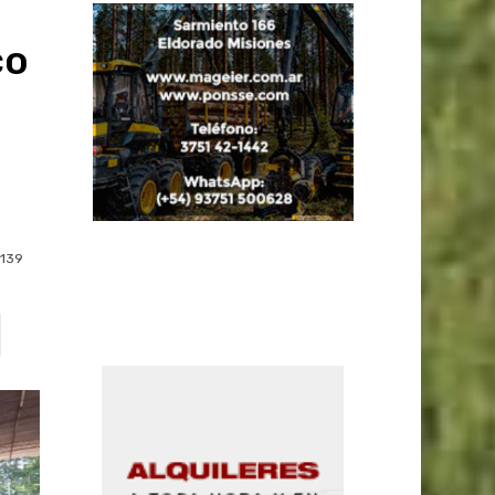
co
139