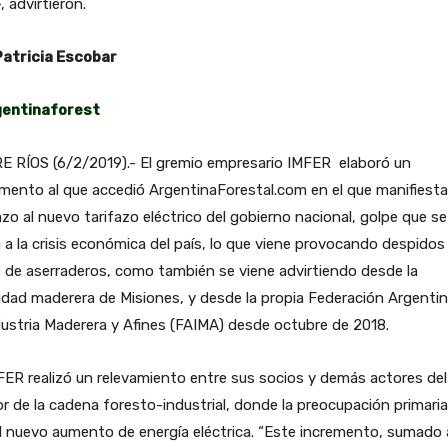
, advirtieron.
Patricia Escobar
gentinaforest
E RÍOS (6/2/2019).- El gremio empresario IMFER elaboró un
ento al que accedió ArgentinaForestal.com en el que manifiesta
zo al nuevo tarifazo eléctrico del gobierno nacional, golpe que se
a la crisis económica del país, lo que viene provocando despidos
e de aserraderos, como también se viene advirtiendo desde la
idad maderera de Misiones, y desde la propia Federación Argenti
dustria Maderera y Afines (FAIMA) desde octubre de 2018.
FER realizó un relevamiento entre sus socios y demás actores del
r de la cadena foresto-industrial, donde la preocupación primaria
l nuevo aumento de energía eléctrica. “Este incremento, sumado a