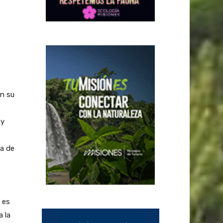
n su
 y
na de
 es
 la