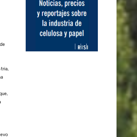
 de
tria,
na
que,
a
uevo