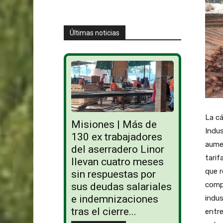
Últimas noticias
La c
Misiones | Más de
Indus
130 ex trabajadores
aumen
del aserradero Linor
tarif
llevan cuatro meses
que 
sin respuestas por
compo
sus deudas salariales
e indemnizaciones
indus
tras el cierre...
entre