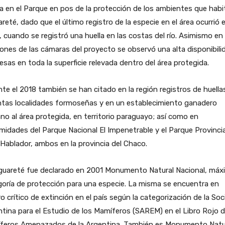
za en el Parque en pos de la protección de los ambientes que habit
reté, dado que el último registro de la especie en el área ocurrió 
 cuando se registró una huella en las costas del río. Asimismo en 
iones de las cámaras del proyecto se observó una alta disponibili
esas en toda la superficie relevada dentro del área protegida.
te el 2018 también se han citado en la región registros de huella
ntas localidades formoseñas y en un establecimiento ganadero
no al área protegida, en territorio paraguayo; así como en
midades del Parque Nacional El Impenetrable y el Parque Provincia
Hablador, ambos en la provincia del Chaco.
aguareté fue declarado en 2001 Monumento Natural Nacional, máx
oría de protección para una especie. La misma se encuentra en
ro crítico de extinción en el país según la categorización de la So
tina para el Estudio de los Mamíferos (SAREM) en el Libro Rojo 
feros Amenazados de la Argentina. También es Monumento Natu