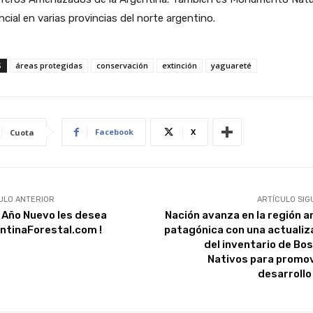
ncial en varias provincias del norte argentino.
S
áreas protegidas
conservación
extinción
yaguareté
Facebook
X
Cuota
ULO ANTERIOR
ARTÍCULO SIG
z Año Nuevo les desea
Nación avanza en la región a
ntinaForestal.com !
patagónica con una actualiz
del inventario de Bo
Nativos para promov
desarrollo