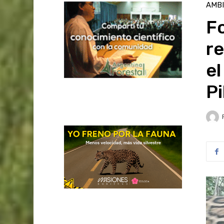
AMB
F
re
el
P