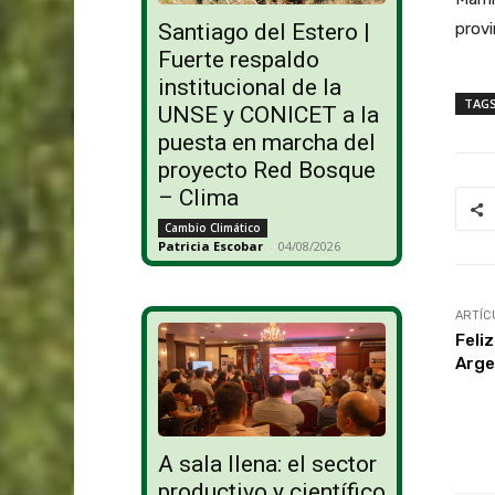
provi
Santiago del Estero |
Fuerte respaldo
institucional de la
TAG
UNSE y CONICET a la
puesta en marcha del
proyecto Red Bosque
– Clima
Cambio Climático
Patricia Escobar
-
04/08/2026
ARTÍC
Feli
Arge
A sala llena: el sector
productivo y científico