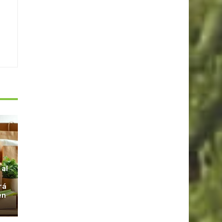
S
 al
rá
en