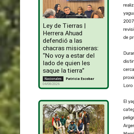
reali
yagua
2007,
Ley de Tierras |
revis
Herrera Ahuad
de pr
defendió a las
chacras misioneras:
Duran
“No voy a estar del
disti
lado de quien les
cerca
saque la tierra”
proxi
Patricia Escobar
-
Nacionales
04/08/2026
Loro 
El y
categ
pelig
Argen
Mamí