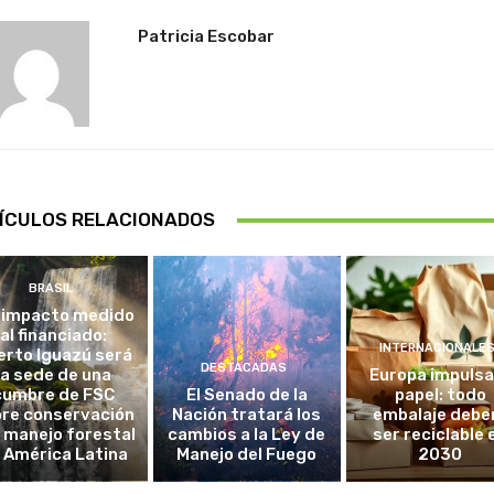
Patricia Escobar
ÍCULOS RELACIONADOS
BRASIL
 impacto medido
al financiado:
INTERNACIONALE
erto Iguazú será
DESTACADAS
la sede de una
Europa impulsa
cumbre de FSC
El Senado de la
papel: todo
re conservación
Nación tratará los
embalaje debe
l manejo forestal
cambios a la Ley de
ser reciclable 
 América Latina
Manejo del Fuego
2030