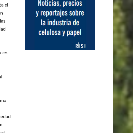
a el
en
las
dad
s en
l
ima
ciedad
de
ral