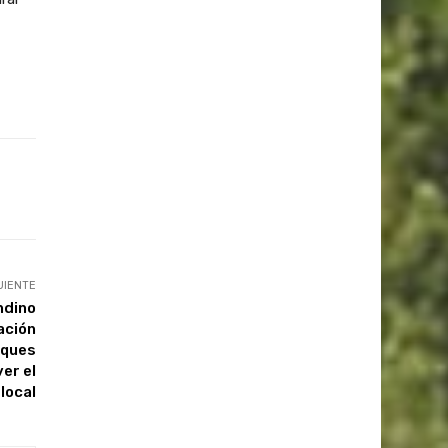
UIENTE
ndino
ación
sques
er el
 local