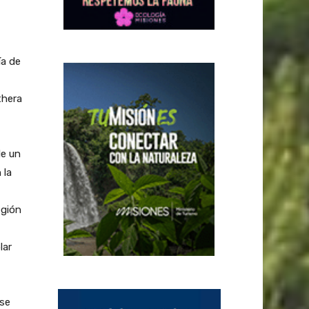
ía de
thera
de un
 la
egión
lar
 se