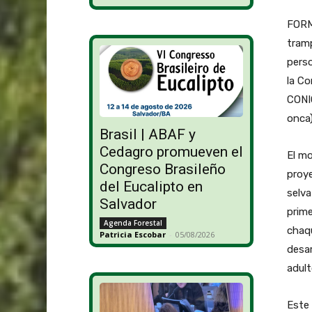
FORM
tramp
perso
la Co
CONI
onca)
Brasil | ABAF y
Cedagro promueven el
El mo
Congreso Brasileño
proye
del Eucalipto en
selva
Salvador
prime
Agenda Forestal
chaqu
Patricia Escobar
-
05/08/2026
desar
adult
Este 