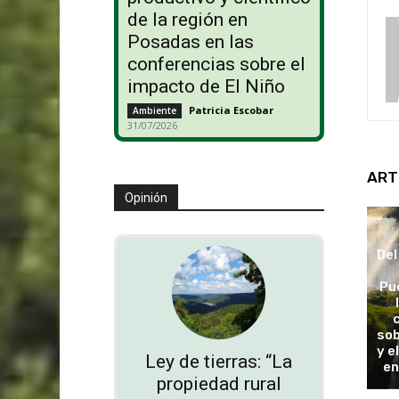
de la región en
Posadas en las
conferencias sobre el
impacto de El Niño
Patricia Escobar
-
Ambiente
31/07/2026
ART
Opinión
Del
Pu
sob
y e
Ley de tierras: “La
en
propiedad rural