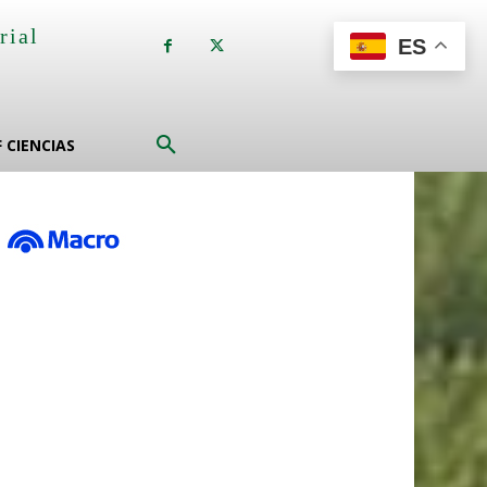
rial
ES
a
F CIENCIAS