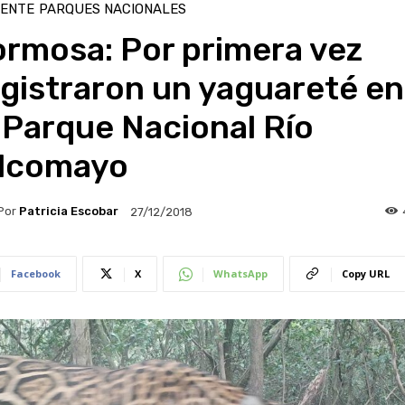
IENTE
PARQUES NACIONALES
ormosa: Por primera vez
gistraron un yaguareté en
 Parque Nacional Río
ilcomayo
Por
Patricia Escobar
27/12/2018
Facebook
X
WhatsApp
Copy URL