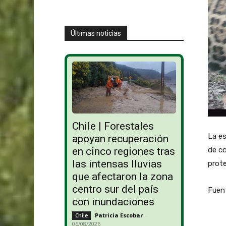
Últimas noticias
Chile | Forestales
La e
apoyan recuperación
de co
en cinco regiones tras
las intensas lluvias
prote
que afectaron la zona
centro sur del país
Fuen
con inundaciones
Patricia Escobar
-
Chile
06/08/2026